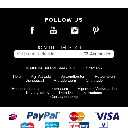
FOLLOW US
JOIN THE LIFESTYLE
Aanmelden
© Attitude Holland 1999 - 2026
Sitemap
•
Help
Mijn Attitude
Verzendkosten
Retourneren
Bioneutraal
Attitude team
Chattitude
Herroepingsrecht
Impressum
Algemene Voorwaarden
Privacy policy
Data Deletion Instructions
Cookieverklaring