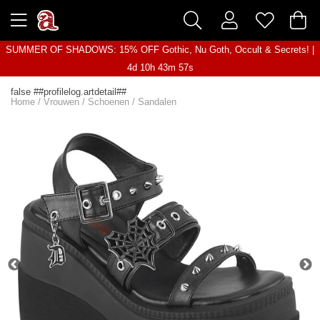
SUMMER OF SHADOWS: 15% OFF Gothic, Nu Goth, Occult & Secrets! |
4d 10h 43m 57s
false ##profilelog.artdetail##
Home
/
Vrouwen
/
Schoenen
/
Sandalen