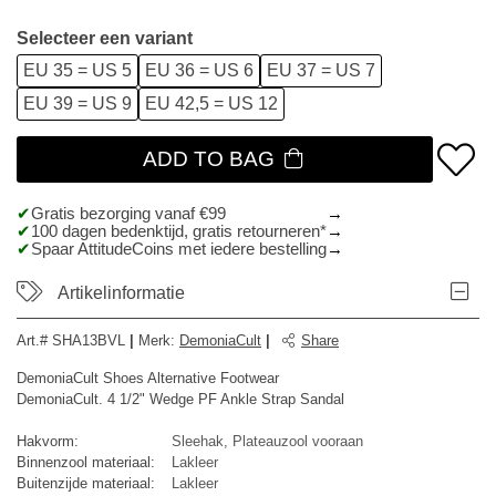
Selecteer een variant
EU 35 = US 5
EU 36 = US 6
EU 37 = US 7
EU 39 = US 9
EU 42,5 = US 12
ADD TO BAG
Gratis bezorging vanaf €99
100 dagen bedenktijd, gratis retourneren*
Spaar AttitudeCoins met iedere bestelling
Artikelinformatie
Art.#
SHA13BVL
|
Merk
:
DemoniaCult
|
Share
DemoniaCult Shoes Alternative Footwear
DemoniaCult. 4 1/2" Wedge PF Ankle Strap Sandal
Hakvorm:
Sleehak, Plateauzool vooraan
Binnenzool materiaal:
Lakleer
Buitenzijde materiaal:
Lakleer