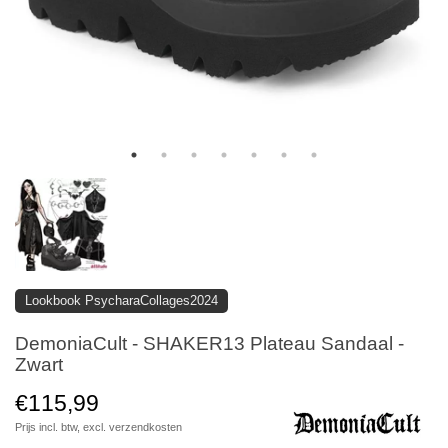
Lookbook PsycharaCollages2024
DemoniaCult - SHAKER13 Plateau Sandaal -
Zwart
€115,99
Prijs incl. btw, excl.
verzendkosten