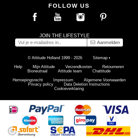
FOLLOW US
JOIN THE LIFESTYLE
Aanmelden
© Attitude Holland 1999 - 2026
Sitemap
•
Help
Mijn Attitude
Verzendkosten
Retourneren
Bioneutraal
Attitude team
Chattitude
Herroepingsrecht
Impressum
Algemene Voorwaarden
Privacy policy
Data Deletion Instructions
Cookieverklaring