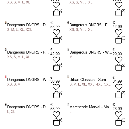
XS, S, M, L, XL
XS, S, M, L, XL
€
€
Dangerous DNGRS - Decent Vest met capuchon - Beige
Dangerous DNGRS - Faith Hoodie/trui - Zwart
58,99
42,99
S, M, L, XL, XXL
XS, S, M, L, XL
€
€
Dangerous DNGRS - Faith Hoodie/trui - Grijs
Dangerous DNGRS - Wide Dames joggingbroek - Zwart/Wit
42,99
29,99
XS, S, M, L, XL
M
€
€
Dangerous DNGRS - Wide Dames joggingbroek - Roze/Wit
Urban Classics - Summer Stripe Resort Overhemd - Beige/Blauw
38,99
34,99
XS, S, M
S, M, L, XL, XXL, 4XL, 5XL
€
€
Dangerous DNGRS - Decent Vest met capuchon - Zwart
Merchcode Marvel - Marvel Crew Heren Tshirt - Wit
58,99
23,99
L, XL
L