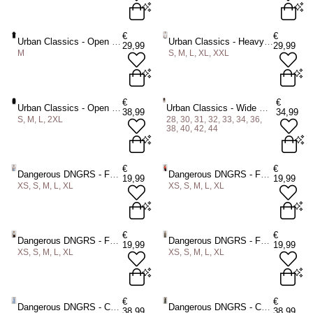
€
€
Urban Classics - Open Edge Sleeveless Hoodie/trui - Zwart
Urban Classics - Heavy Oversized 2pack Heren Tshirt - Zwart/Wit
29,99
29,99
M
S, M, L, XL, XXL
€
€
Urban Classics - Open Edge Lange cardigan - Zwart
Urban Classics - Wide Fit Chino Korte broek - Zwart
38,99
34,99
S, M, L, 2XL
28, 30, 31, 32, 33, 34, 36,
38, 40, 42, 44
€
€
Dangerous DNGRS - Fast Crop top - Wit
Dangerous DNGRS - Fast Crop top - Rood
19,99
19,99
XS, S, M, L, XL
XS, S, M, L, XL
€
€
Dangerous DNGRS - Fast Crop top - Blauw
Dangerous DNGRS - Fast Crop top - Groen
19,99
19,99
XS, S, M, L, XL
XS, S, M, L, XL
€
€
Dangerous DNGRS - Cold Dames joggingbroek - Blauw
Dangerous DNGRS - Cold Dames joggingbroek - Groen
38,99
38,99