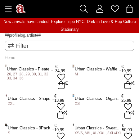
New arrivals have landed! Explore
Tripp NYC
,
Dark in Love
&
Pop Culture
Stationary
##profilelog.artlist##
Filter
Home
€
€
Urban Classics - Pleated Bermuda korte broek - Olijfgroen
Urban Classics - Waffle Sweat Korte broek - Beige
34,99
19,99
26, 27, 28, 29, 30, 31, 32,
M
33, 34, 36
€
€
Urban Classics - Shaped Long Heren Tshirt - Rood
Urban Classics - Organic Oversized Slit Tee Korte jurk - Blauw
13,99
25,99
2XL
XS
€
€
Urban Classics - 3Pack Boxershorts set - Multicolours
Urban Classics - Sweat Onesie - Zwart/Wit
19,99
50,99
S
XS/S, M/L, XL/XXL, 3XL/4XL