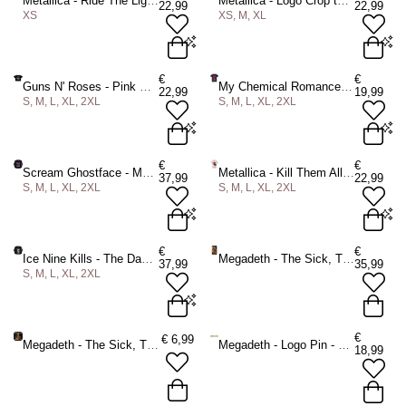
Metallica - Ride The Lightning Crop top - Zwart
Metallica - Logo Crop top - Zwart
22,99
22,99
XS
XS, M, XL
XS
XS
M
XL
€
€
Guns N' Roses - Pink Bullet Crop top - Zwart
My Chemical Romance - March Heren Tshirt - Zwart
22,99
19,99
S, M, L, XL, 2XL
S, M, L, XL, 2XL
ADD TO BAG
ADD TO BAG
S
M
L
XL
2XL
S
M
L
XL
2XL
€
€
Scream Ghostface - Metal Longsleeve shirt - Zwart
Metallica - Kill Them All Splats Heren Tshirt - Wit
37,99
22,99
S, M, L, XL, 2XL
S, M, L, XL, 2XL
ADD TO BAG
ADD TO BAG
S
M
L
XL
2XL
S
M
L
XL
2XL
€
€
Ice Nine Kills - The Dance Never Ends Longsleeve shirt - Zwart
Megadeth - The Sick, The Dying And The Dead Textiel Poster - Multicolours
37,99
35,99
S, M, L, XL, 2XL
ADD TO BAG
ADD TO BAG
S
M
L
XL
2XL
€
€
6,99
Megadeth - The Sick, The Dying And The Dead Patch - Zwart
Megadeth - Logo Pin - Zilverkleurig/Geel
18,99
ADD TO BAG