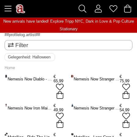
New arrivals have landed! Explore
Tripp NYC
,
Dark in Love
&
Pop Culture
Stationary
##profilelog.artlist##
Filter
Gelegenheid:
Halloween
Home
€
€
Nemesis Now Diablo - Diablo® IV Hells Gate Bookend Boekensteun - Multicolours
Nemesis Now Stranger Things - Stranger Things Hellfire Club Tankard Bierpul - Multicolours
65,99
75,99
€
€
Nemesis Now Iron Maiden - Iron Maiden Can I Play With Madness Goblet Kelk - Multicolours
Nemesis Now Stranger Things - Stranger Things Demodog Box Decoratieve opbergdoos - Multicolours
49,99
54,99
€
€