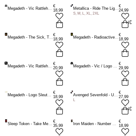
€
€
Megadeth - Vic Rattlehead Pin - Zilverkleurig
Metallica - Ride The Lightning Crop top - Zwart
18,99
24,99
S, M, L, XL, 2XL
S
M
L
XL
2XL
€
€
Megadeth - The Sick, The Dying And The Dead Rugpatch - Zwart
Megadeth - Radioactive Rugpatch - Zwart
18,99
18,99
ADD TO BAG
€
€
Megadeth - Vic Rattlehead Bandana - Zwart
Megadeth - Vic / Logo JD Print Beanie Muts - Zwart
20,99
29,99
€
€
Megadeth - Logo Sleutelhanger - Zilverkleurig/Geel
Avenged Sevenfold - Unholy Confessions Heren Tshirt - Zwart
18,99
27,99
L
L
€
€
Sleep Token - Take Me Back To Eden Textiel Poster - Zwart
Iron Maiden - Number Of The Beast Rugpatch - Multicolours
35,99
18,99
ADD TO BAG