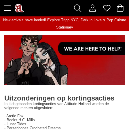
New arrivals have landed! Explore
Tripp NYC
,
Dark in Love
&
Pop Culture
Stationary
Uitzonderingen op kortingsacties
In tijdsgebonden kortingsacties van Attitude Holland worden de
volgende merken uitgesloten:
- Arctic Fox
- Books H.C. Mills
- Lunar Tides
- Persephones Crocheted Dreams