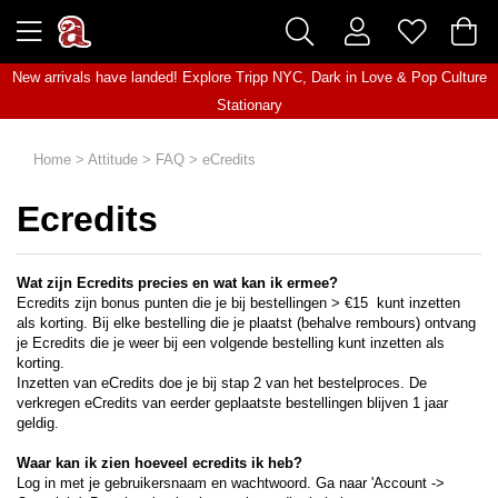
New arrivals have landed! Explore
Tripp NYC
,
Dark in Love
&
Pop Culture
Stationary
Home
>
Attitude
>
FAQ
>
eCredits
Ecredits
Wat zijn Ecredits precies en wat kan ik ermee?
Ecredits zijn bonus punten die je bij bestellingen > €15 kunt inzetten
als korting. Bij elke bestelling die je plaatst (behalve rembours) ontvang
je Ecredits die je weer bij een volgende bestelling kunt inzetten als
korting.
Inzetten van eCredits doe je bij stap 2 van het bestelproces. De
verkregen eCredits van eerder geplaatste bestellingen blijven 1 jaar
geldig.
Waar kan ik zien hoeveel ecredits ik heb?
Log in met je gebruikersnaam en wachtwoord. Ga naar 'Account ->