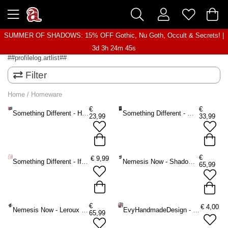
SUMMER OF SHADOWS: 15% OFF Gothic, Nu Goth, Occult & Secrets! |
3d 3h 24m 45s
##profilelog.artlist##
Filter
Home
/
Homeware
€
€
Something Different - Healing Angel Cards Orakel kaarten - Multicolours
Something Different - Wiccan Oracle Tarot kaarten
23,99
33,99
€
€
9,99
Something Different - If Mums Were Flowers Tulip Mok/beker - Multicolours
Nemesis Now - Shadow Spirit 34.5cm Beeld/figuur - Fee - Multicolours
65,99
€
€
4,00
Nemesis Now - Leroux with LED Light up base Beeld/figuur - Draak - Multicolours
EvyHandmadeDesign - The Lovers Cat Tarot No.6 Sticker - Paars/Zwart
65,99