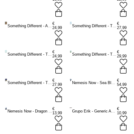
€
€
Something Different - Angels and Ancestors Orakel kaarten - Multicolours
Something Different - The Starseed Orakel kaarten - Multicolours
24,99
27,99
€
€
Something Different - The Healing Waters Orakel kaarten - Multicolours
Something Different - The Ancient Stones Orakel kaarten - Multicolours
24,99
29,99
€
€
Something Different - The Witches' Wisdom Tarot Cards Standard Edition Tarot kaarten - Multicolours
Nemesis Now - Sea Blade Beeld/figuur - Draak - Blauw
27,99
54,99
€
€
Nemesis Now - Dragon Storm Snow Globe 10cm Beeld/figuur - Draak - Multicolours
Grupo Erik - Generic A3 Weekly Planner - Multicolours
13,99
10,99