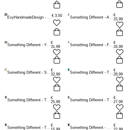
€
€
3,50
EvyHandmadeDesign - Magic Book Sticker - Wit/Zwart
Something Different - After Tarot Mini Tarot kaarten - Multicolours
25,99
€
€
Something Different - You Will Be Able to Read Tarot by the End of This Book Boek - Multicolours
Something Different - Forest Magic Orakel kaarten - Multicolours
31,99
26,99
€
€
Something Different - Spirit Animal Orakel kaarten - Multicolours
Something Different - The Light Seer's Tarot Tarot kaarten - Multicolours
32,99
28,99
€
€
Something Different - The Herbal Astrology Orakel kaarten - Multicolours
Something Different - The Guardian of the Night Tarot kaarten - Multicolours
25,99
27,99
€
€
Something Different - The Witch's Familiar Runic Orakel kaarten - Multicolours
Something Different - Moonology Orakel kaarten - Multicolours
15,99
22,99