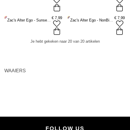
€
7,99
€
7,99
Zac's Alter Ego - Sunset Lesbian Waaier - Multicolours
Zac's Alter Ego - NonBinary Waaier - Multicolours
Je hebt gekeken naar 20 van 20 artikelen
WAAIERS
FOLLOW US