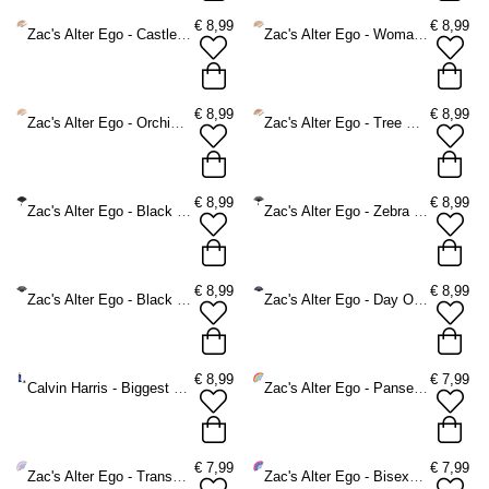
€
8,99
€
8,99
Zac's Alter Ego - Castles & Nature Printed Wooden Fan Waaier - Bruin
Zac's Alter Ego - Woman in Nature Printed Wooden Fan Waaier - Bruin
€
8,99
€
8,99
Zac's Alter Ego - Orchid Printed Wooden Fan Waaier - Bruin
Zac's Alter Ego - Tree Printed Wooden Fan Waaier - Multicolours
€
8,99
€
8,99
Zac's Alter Ego - Black Bamboo Fan Waaier - Zwart
Zac's Alter Ego - Zebra Bamboo Fan Waaier
€
8,99
€
8,99
Zac's Alter Ego - Black Lace Fan Waaier - Zwart
Zac's Alter Ego - Day Of The Dead Lace Waaier - Zwart
€
8,99
€
7,99
Calvin Harris - Biggest Party Elektrische ventilator - Blauw
Zac's Alter Ego - Pansexual Waaier - Multicolours
€
7,99
€
7,99
Zac's Alter Ego - Transgender Waaier - Multicolours
Zac's Alter Ego - Bisexual Waaier - Multicolours