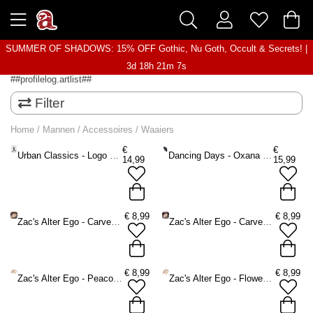
SUMMER OF SHADOWS: 15% OFF Gothic, Nu Goth, Occult & Secrets! |
3d 18h 21m 7s
##profilelog.artlist##
Filter
Home
/
Mannen
/
Accessoires
/
Waaiers
€
€
Urban Classics - Logo Waaier - Zwart
Dancing Days - Oxana Waaier - Zwart
14,99
15,99
€
8,99
€
8,99
Zac's Alter Ego - Carved Wooden Fan style 1 Waaier - Bruin
Zac's Alter Ego - Carved Wooden Fan style 2 Waaier - Bruin
€
8,99
€
8,99
Zac's Alter Ego - Peacock & Flowers Printed Wooden Fan Waaier - Bruin
Zac's Alter Ego - Flowers & Nature Printed Wooden Fan Waaier - Bruin