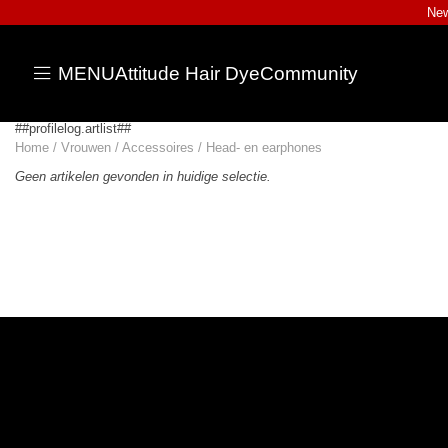
New
MENU
Attitude Hair Dye
Community
##profilelog.artlist##
Home
/
Vrouwen
/
Accessoires
/
Head- en earphones
Geen artikelen gevonden in huidige selectie.