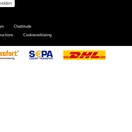
elden
eam
Chattitude
ructions
Cookieverklaring