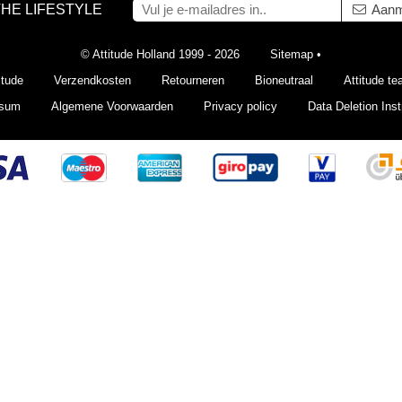
THE LIFESTYLE
Aanm
© Attitude Holland 1999 - 2026
Sitemap
•
itude
Verzendkosten
Retourneren
Bioneutraal
Attitude t
ssum
Algemene Voorwaarden
Privacy policy
Data Deletion Inst