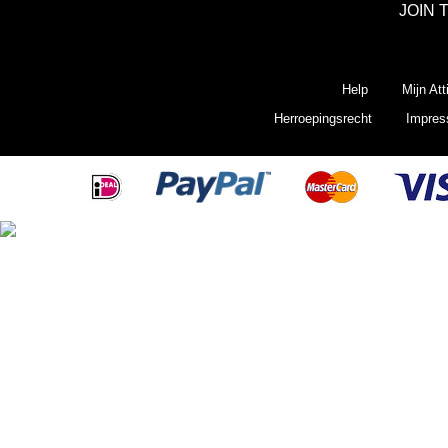
JOIN 
Help
Mijn Att
Herroepingsrecht
Impre