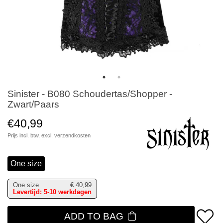
Sinister - B080 Schoudertas/Shopper -
Zwart/Paars
€40,99
Prijs incl. btw, excl.
verzendkosten
One size
One size
€
40,99
Levertijd: 5-10 werkdagen
ADD TO BAG