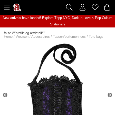
New arrivals have landed! Explore
Tripp NYC
,
Dark in Love
&
Pop Culture
Stationary
false ##profilelog.artdetail##
Home
/
Vrouwen
/
Accessoires
/
Tassen/portemonnees
/
Tote bags