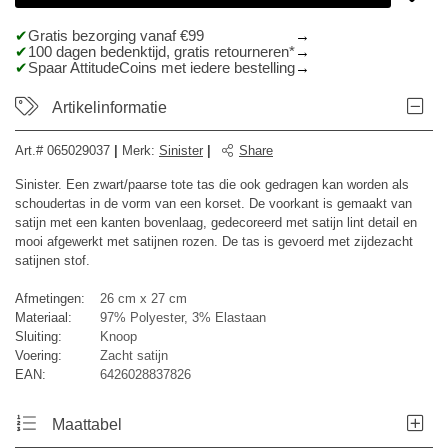
Gratis bezorging vanaf €99
100 dagen bedenktijd, gratis retourneren*
Spaar AttitudeCoins met iedere bestelling
Artikelinformatie
Art.#
065029037
|
Merk
:
Sinister
|
Share
Sinister. Een zwart/paarse tote tas die ook gedragen kan worden als
schoudertas in de vorm van een korset. De voorkant is gemaakt van
satijn met een kanten bovenlaag, gedecoreerd met satijn lint detail en
mooi afgewerkt met satijnen rozen. De tas is gevoerd met zijdezacht
satijnen stof.
Afmetingen:
26 cm x 27 cm
Materiaal:
97% Polyester, 3% Elastaan
Sluiting:
Knoop
Voering:
Zacht satijn
EAN:
6426028837826
Maattabel