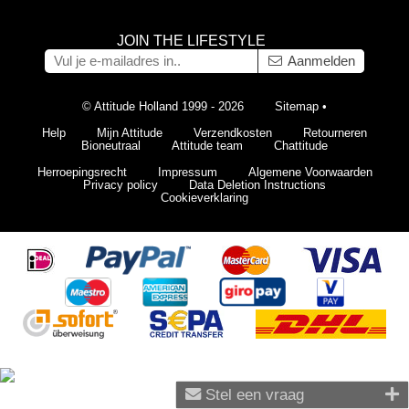
JOIN THE LIFESTYLE
Aanmelden
© Attitude Holland 1999 - 2026
Sitemap
•
Help
Mijn Attitude
Verzendkosten
Retourneren
Bioneutraal
Attitude team
Chattitude
Herroepingsrecht
Impressum
Algemene Voorwaarden
Privacy policy
Data Deletion Instructions
Cookieverklaring
Stel een vraag