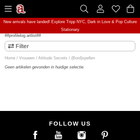
New arrivals have landed! Explore
Tripp NYC
,
Dark in Love
&
Pop Culture
Stationary
##profilelog.artlist##
Filter
Home
/
Vrouwen
/
Attitude Secrets
/
(Bord)spellen
Geen artikelen gevonden in huidige selectie.
FOLLOW US