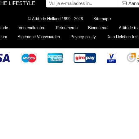
THE LIFESTYLE
Aanm
© Attitude Holland 1999 - 2026
Sitemap
•
itude
Verzendkosten
Retourneren
Bioneutraal
Attitude t
ssum
Algemene Voorwaarden
Privacy policy
Data Deletion Inst