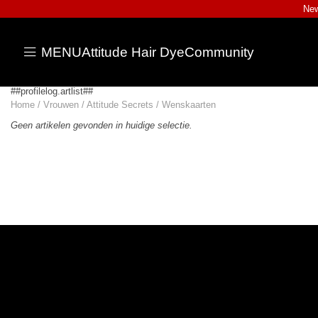
New
MENU
Attitude Hair Dye
Community
##profilelog.artlist##
Home
/
Vrouwen
/
Attitude Secrets
/
Wenskaarten
Geen artikelen gevonden in huidige selectie.