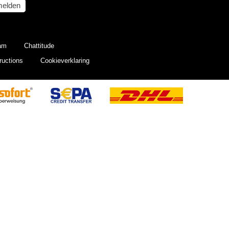
elden
eam
Chattitude
ructions
Cookieverklaring