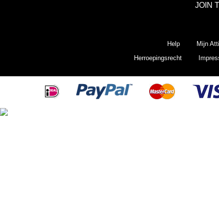
JOIN 
Help
Mijn Att
Herroepingsrecht
Impre