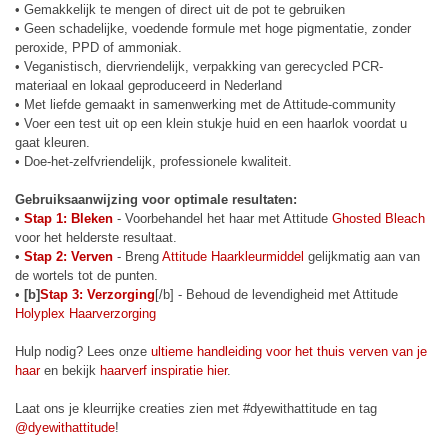
• Gemakkelijk te mengen of direct uit de pot te gebruiken
• Geen schadelijke, voedende formule met hoge pigmentatie, zonder
peroxide, PPD of ammoniak.
• Veganistisch, diervriendelijk, verpakking van gerecycled PCR-
materiaal en lokaal geproduceerd in Nederland
• Met liefde gemaakt in samenwerking met de Attitude-community
• Voer een test uit op een klein stukje huid en een haarlok voordat u
gaat kleuren.
• Doe-het-zelfvriendelijk, professionele kwaliteit.
Gebruiksaanwijzing voor optimale resultaten:
•
Stap 1: Bleken
- Voorbehandel het haar met Attitude
Ghosted Bleach
voor het helderste resultaat.
•
Stap 2: Verven
- Breng
Attitude Haarkleurmiddel
gelijkmatig aan van
de wortels tot de punten.
•
[b]
Stap 3: Verzorging
[/b] - Behoud de levendigheid met Attitude
Holyplex Haarverzorging
Hulp nodig? Lees onze
ultieme handleiding voor het thuis verven van je
haar
en bekijk
haarverf inspiratie hier
.
Laat ons je kleurrijke creaties zien met #dyewithattitude en tag
@dyewithattitude
!