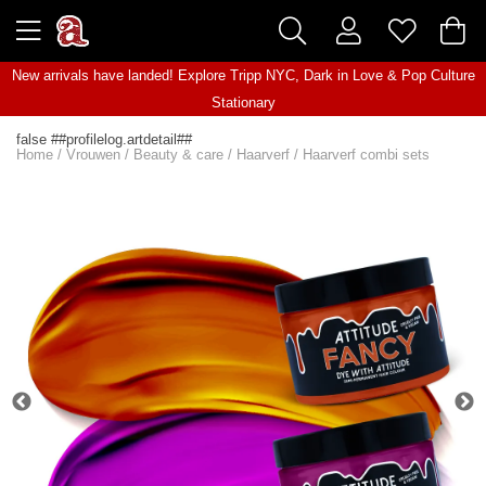
New arrivals have landed! Explore
Tripp NYC
,
Dark in Love
&
Pop Culture
Stationary
false ##profilelog.artdetail##
Home
/
Vrouwen
/
Beauty & care
/
Haarverf
/
Haarverf combi sets