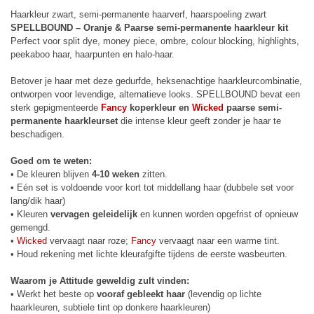
Haarkleur zwart, semi-permanente haarverf, haarspoeling zwart
SPELLBOUND – Oranje & Paarse semi-permanente haarkleur kit
Perfect voor split dye, money piece, ombre, colour blocking, highlights,
peekaboo haar, haarpunten en halo-haar.
Betover je haar met deze gedurfde, heksenachtige haarkleurcombinatie,
ontworpen voor levendige, alternatieve looks. SPELLBOUND bevat een
sterk gepigmenteerde
Fancy
koperkleur en
Wicked
paarse semi-
permanente haarkleurset
die intense kleur geeft zonder je haar te
beschadigen.
Goed om te weten:
• De kleuren blijven
4-10 weken
zitten.
• Eén set is voldoende voor kort tot middellang haar (dubbele set voor
lang/dik haar)
• Kleuren
vervagen geleidelijk
en kunnen worden opgefrist of opnieuw
gemengd.
•
Wicked
vervaagt naar roze;
Fancy
vervaagt naar een warme tint.
• Houd rekening met lichte kleurafgifte tijdens de eerste wasbeurten.
Waarom je Attitude geweldig zult vinden:
• Werkt het beste op
vooraf gebleekt haar
(levendig op lichte
haarkleuren, subtiele tint op donkere haarkleuren)