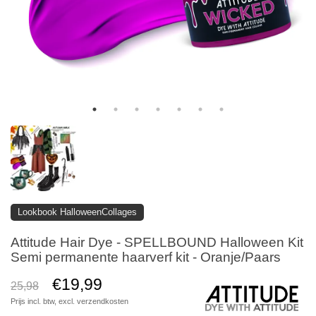
Lookbook HalloweenCollages
Attitude Hair Dye - SPELLBOUND Halloween Kit
Semi permanente haarverf kit - Oranje/Paars
€19,99
25,98
Prijs incl. btw, excl.
verzendkosten