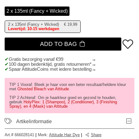
2 x 135ml (Fancy + Wicked)
2 x 135ml (Fancy + Wicked)
€
19,99
Levertijd: 10-15 werkdagen
ADD TO BAG
Gratis bezorging vanaf €99
100 dagen bedenktijd, gratis retourneren*
Spaar AttitudeCoins met iedere bestelling
TIP 1 Vooraf: Bleek je haar voor een beter resultaat/heldere kleur
met
Ghosted Bleach van Attitude
TIP 2 Achteraf: Om je haarkleur goed en gezond te houden,
gebruik
HolyPlex: 1 (Shampoo), 2 (Conditioner), 3 (Finishing
Spray), en 4 (Mask) van Attitude
Artikelinformatie
Art.#
666028141
|
Merk
:
Attitude Hair Dye
|
Share