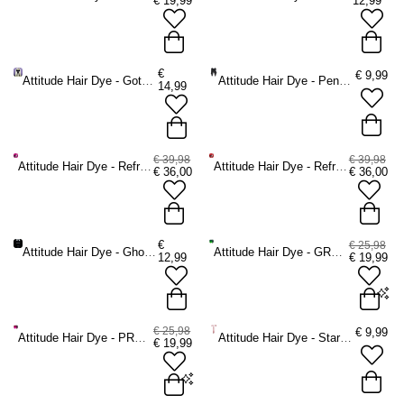
€
19,99
12,99
€
€
9,99
Attitude Hair Dye - Gothic Heart Charm Velvet Haarstrik - Zwart
Attitude Hair Dye - Pentagram Haarstrik - Zwart
14,99
€ 39,98
€ 39,98
Attitude Hair Dye - Refresh Bundle Semi permanente haarverf kit - Roze
Attitude Hair Dye - Refresh Bundle Semi permanente haarverf kit - Rood
€
36,00
€
36,00
€
€ 25,98
Attitude Hair Dye - Ghosted 10 Volume KIT (3%) Haarbleekmiddel KIT - Haarverf blond - Wit
Attitude Hair Dye - GREEN WITH ENVY Kit Semi permanente haarverf kit - Groen
12,99
€
19,99
2 x 135ml
2 x 250ml
€ 25,98
€
9,99
Attitude Hair Dye - PRETTY IN PINK Kit Semi permanente haarverf kit - Roze
Attitude Hair Dye - Star Haarstrik - Roze
€
19,99
ADD TO BAG