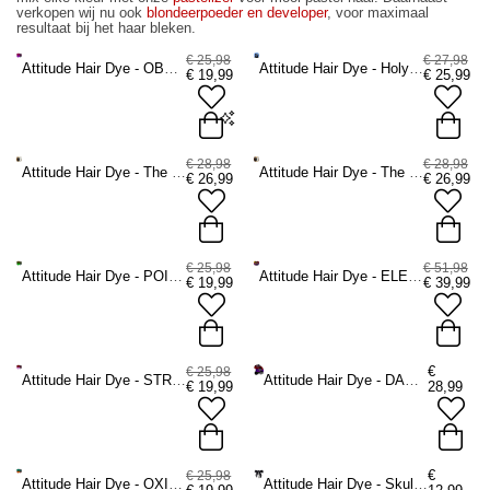
verkopen wij nu ook
blondeerpoeder en developer
, voor maximaal
resultaat bij het haar bleken.
€ 25,98
€ 27,98
Attitude Hair Dye - OBSESSED Kit Semi permanente haarverf kit - Roze/Paars
Attitude Hair Dye - Holyplex Intensive Repair Kit Haarverzorging - haarverzorging geschenksets -
€
19,99
€
25,99
2 x 135ml
2 x 250ml
€ 28,98
€ 28,98
Attitude Hair Dye - The Essential Hair Lightening Routine Semi permanente haarverf kit - Wit
Attitude Hair Dye - The Essential Hair Lightening Routine Semi permanente haarverf kit - Wit
€
26,99
€
26,99
ADD TO BAG
€ 25,98
€ 51,98
Attitude Hair Dye - POISON IVY Kit Semi permanente haarverf kit - Olijfgroen/Groen
Attitude Hair Dye - ELECTRIC SUNSET Kit Semi permanente haarverf kit - Purperpaars/Oranje
€
19,99
€
39,99
€
€ 25,98
Attitude Hair Dye - STRAWBERRY SHORTCAKE Kit Semi permanente haarverf kit - Donkerrood/Pastelroze
Attitude Hair Dye - DARK ROMANCE Kit Semi permanente haarverf kit - Donkerrood/Donkerpaars
€
19,99
28,99
€
€ 25,98
Attitude Hair Dye - OXIDIZED COPPER Kit Semi permanente haarverf kit - Koperkleurig/Violet
Attitude Hair Dye - Skull Hand Small Haarclip - Zwart