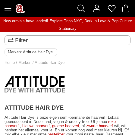
New arrivals have landed! Explore
Tripp NYC
,
Dark in Love
&
Pop Culture
Stationary
Filter
Merken:
Attitude Hair Dye
Home
/
Merken
/
Attitude Hair Dye
ATTITUDE HAIR DYE
Attitude Hair Dye is onze eigen semi-permanente haarverf! Lokaal
geproduceerd in Nederland, vegan & cruelty free. Of je nou
roze
haarverf
,
blauwe haarverf
,
groene haarverf
, of
zwarte haarverf
wil, wij
hebben het allemaal voor je! En er komen nog veel meer kleuren bij. Of
mix elke kleur met onze
pastelizer
voor mooi pastel haar. Daarnaast