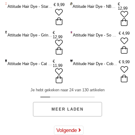
2 x 135ml
2 x 250ml
€
€
9,99
Attitude Hair Dye - Star Set Haarstrik - Roze
Attitude Hair Dye - NBC Bat Wing Haarstrik
12,99
ADD TO BAG
€
€
4,99
Attitude Hair Dye - Grinch Velvet Haarstrik
Attitude Hair Dye - So Proud of you! Glitter Proud Attidood Sticker Set - 1 sticker -
12,99
€
€
9,99
Attitude Hair Dye - Cat Ghost Halloween Large Haarstrik - Zwart
Attitude Hair Dye - Cobweb With Spider Charm Haarstrik - Zwart
11,99
Je hebt gekeken naar 24 van 130 artikelen
MEER LADEN
Volgende