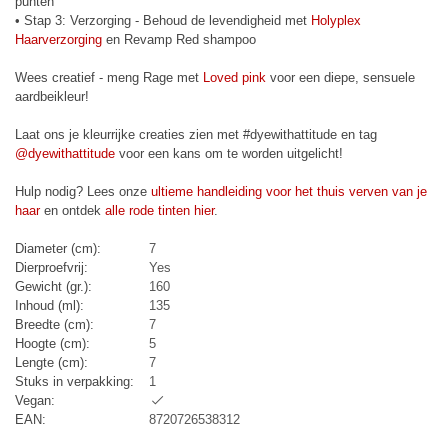
punten
• Stap 3: Verzorging - Behoud de levendigheid met
Holyplex
Haarverzorging
en Revamp Red shampoo
Wees creatief - meng Rage met
Loved pink
voor een diepe, sensuele
aardbeikleur!
Laat ons je kleurrijke creaties zien met #dyewithattitude en tag
@dyewithattitude
voor een kans om te worden uitgelicht!
Hulp nodig? Lees onze
ultieme handleiding voor het thuis verven van je
haar
en ontdek
alle rode tinten hier
.
Diameter (cm):
7
Dierproefvrij:
Yes
Gewicht (gr.):
160
Inhoud (ml):
135
Breedte (cm):
7
Hoogte (cm):
5
Lengte (cm):
7
Stuks in verpakking:
1
Vegan:
EAN:
8720726538312