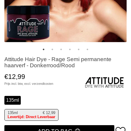
Attitude Hair Dye - Rage Semi permanente
haarverf - Donkerrood/Rood
€12,99
Prijs incl. btw, excl.
verzendkosten
135ml
135ml
€
12,99
Levertijd: Direct Leverbaar