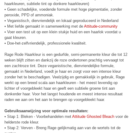
haarkleuren, subtiele tint op donkere haarkleuren)
• Geen schadelijke, voedende formule met hoge pigmentatie, zonder
peroxide, PPD of ammoniak.
• Veganistisch, diervriendelijk en lokaal geproduceerd in Nederland
• Met liefde gemaakt in samenwerking met de
Attitude-community
• Voer een test uit op een klein stukje huid en een haarlok voordat u
gaat kleuren.
• Doe-het-zelfvriendelijk, professionele kwaliteit.
Rage Rode Haarkleur is een gedurfde, semi-permanente kleur die tot 12
weken blijft zitten en dankzij de roze ondertonen prachtig vervaagt tot
een zachtroze tint. Deze veganistische, diervriendelijke formule,
gemaakt in Nederland, voedt je haar en zorgt voor een intense kleur
zonder het te beschadigen. Veelzijdig en gemakkelijk in gebruik, Rage
werkt op een breed scala aan haarkleuren - het meest levendig op
lichter of voorgebleekt haar en geeft een subtiele groene tint aan
donkerder haar. Voor het langst houdende en meest intense resultaat
raden we aan om het aan te brengen op voorgebleekt haar.
Gebruiksaanwijzing voor optimale resultaten:
• Stap 1: Bleken - Voorbehandelen met
Attitude Ghosted Bleach
voor de
helderste rode kleur.
• Stap 2: Verven - Breng Rage gelijkmatig aan van de wortels tot de