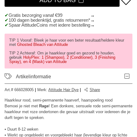
ADD TO BAG
Gratis bezorging vanaf €99
100 dagen bedenktijd, gratis retourneren*
Spaar AttitudeCoins met iedere bestelling
TIP 1 Vooraf: Bleek je haar voor een beter resultaat/heldere kleur
met
Ghosted Bleach van Attitude
TIP 2 Achteraf: Om je haarkleur goed en gezond te houden,
gebruik
HolyPlex: 1 (Shampoo), 2 (Conditioner), 3 (Finishing
Spray), en 4 (Mask) van Attitude
Artikelinformatie
Art.#
666028005
|
Merk
:
Attitude Hair Dye
|
Share
Haarkleur rood, semi-permanente haarverf, haarspoeling rood
Bemoei je niet met
Rage
! Een donkere, sensuele rode semi-permanente
haarkleur met roze ondertonen die gevaar uitstraalt voor iedereen die je
durft tegen te spreken.
• Duurt 8-12 weken
• Werkt op ongebleekt en voorgebleekt haar (levendige kleur op lichte