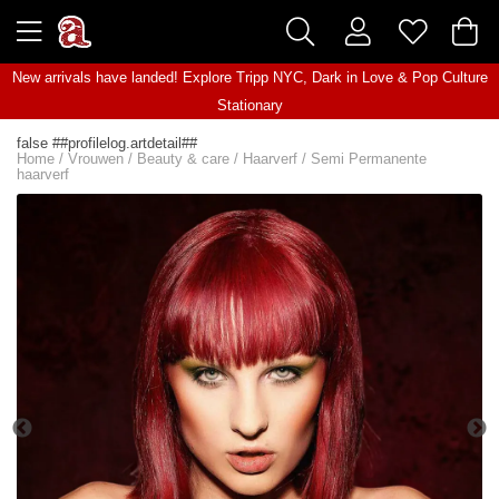
New arrivals have landed! Explore
Tripp NYC
,
Dark in Love
&
Pop Culture
Stationary
false ##profilelog.artdetail##
Home
/
Vrouwen
/
Beauty & care
/
Haarverf
/
Semi Permanente
haarverf