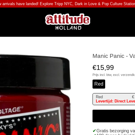
 arrivals have landed! Explore
Tripp NYC
,
Dark in Love
&
Pop Culture Statio
Manic Panic - V
€15,99
Prijs incl. btw, excl.
verzendk
Red
Red
€
Levertijd: Direct Lev
Gratis bezorging v