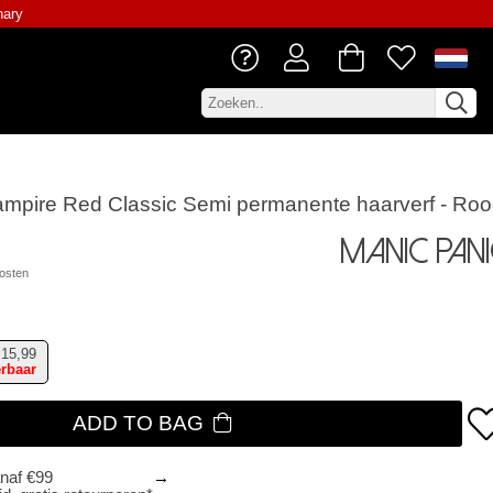
nary
ampire Red Classic Semi permanente haarverf - Ro
Manic Pan
osten
15,99
erbaar
ADD TO BAG
anaf €99