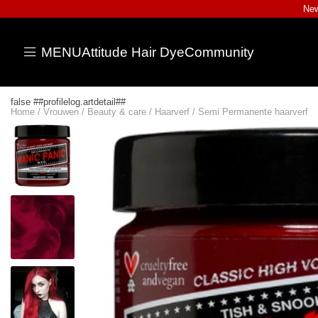
New
MENU
Attitude Hair Dye
Community
false ##profilelog.artdetail##
Home
/
Vrouwen
/
Beauty & care
/
Haarverf
/
Semi Permanente haarverf