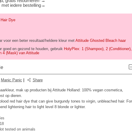
d, gratis retourneren*
 met iedere bestelling
 Hair Dye
ar voor een beter resultaat/heldere kleur met
Attitude Ghosted Bleach haar
ur goed en gezond te houden, gebruik
HolyPlex: 1 (Shampoo), 2 (Conditioner),
en 4 (Mask) van Attitude
ie
:
Manic Panic
|
Share
, haarkleur, mak up producten bij Attitude Holland: 100% vegan cosmetica,
est op dieren.
lood red hair dye that can give burgundy tones to virgin, unbleached hair. For
d lightening hair to light level 8 blonde or lighter.
es
18
ot tested on animals