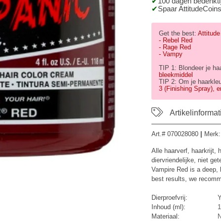
100 dagen bedenktij
Spaar AttitudeCoins
Get the best:
Attitude
- Rebel Red
- Rage Red
- Vampy
TIP 1: Blondeer je ha
bleekmiddel
TIP 2: Om je haarkle
3 (Finishing Spray), 
Artikelinformat
Art.#
070028080
|
Merk
Alle haarverf, haarkrijt
diervriendelijke, niet get
Vampire Red is a deep, b
best results, we recommen
Dierproefvrij:
Y
Inhoud (ml):
1
Materiaal:
N