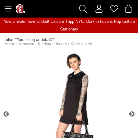
New arrivals have landed! Explore
Tripp NYC
,
Dark in Love
&
Pop Culture
Stationary
false ##profilelog.artdetail##
Home
/
Vrouwen
/
Kleding
/
Jurken
/
Korte jurken