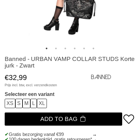
Banned - URBAN VAMP COLLAR STUDS Korte
jurk - Zwart
€32,99
Banned
Prijs incl. btw, excl.
verzendkosten
Selecteer een variant
XS
S
M
L
XL
ADD TO BAG
Gratis bezorging vanaf €99
100 dagen bedenktijd, gratis retourneren*