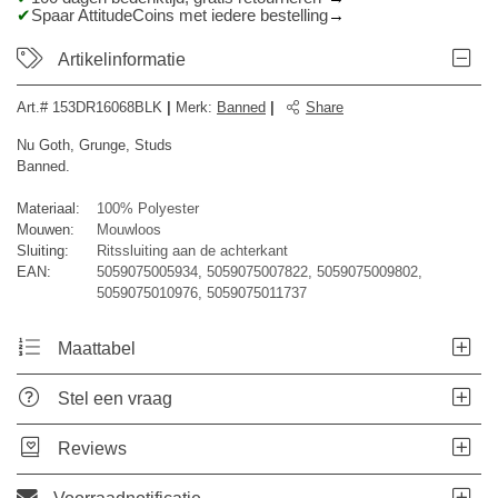
Spaar AttitudeCoins met iedere bestelling
Artikelinformatie
Art.#
153DR16068BLK
|
Merk
:
Banned
|
Share
Nu Goth, Grunge, Studs
Banned.
Materiaal:
100% Polyester
Mouwen:
Mouwloos
Sluiting:
Ritssluiting aan de achterkant
EAN:
5059075005934, 5059075007822, 5059075009802,
5059075010976, 5059075011737
Maattabel
Stel een vraag
Reviews