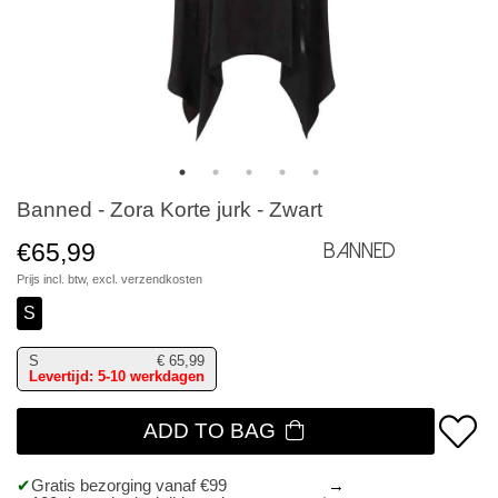
Banned - Zora Korte jurk - Zwart
€65,99
Banned
Prijs incl. btw, excl.
verzendkosten
S
S
€
65,99
Levertijd: 5-10 werkdagen
ADD TO BAG
Gratis bezorging vanaf €99