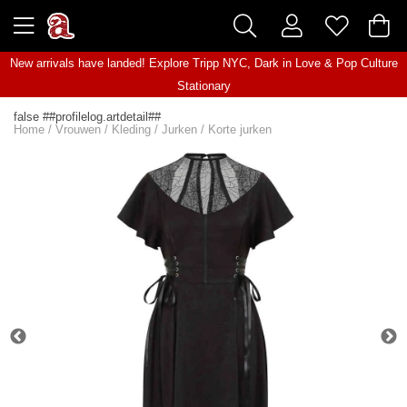
New arrivals have landed! Explore
Tripp NYC
,
Dark in Love
&
Pop Culture
Stationary
false ##profilelog.artdetail##
Home
/
Vrouwen
/
Kleding
/
Jurken
/
Korte jurken