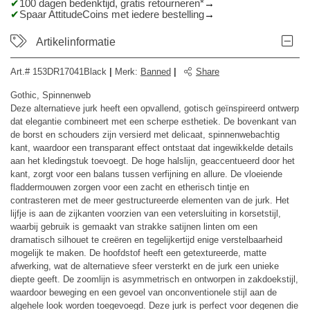
100 dagen bedenktijd, gratis retourneren*
Spaar AttitudeCoins met iedere bestelling
Artikelinformatie
Art.#
153DR17041Black
|
Merk
:
Banned
|
Share
Gothic, Spinnenweb
Deze alternatieve jurk heeft een opvallend, gotisch geïnspireerd ontwerp
dat elegantie combineert met een scherpe esthetiek. De bovenkant van
de borst en schouders zijn versierd met delicaat, spinnenwebachtig
kant, waardoor een transparant effect ontstaat dat ingewikkelde details
aan het kledingstuk toevoegt. De hoge halslijn, geaccentueerd door het
kant, zorgt voor een balans tussen verfijning en allure. De vloeiende
fladdermouwen zorgen voor een zacht en etherisch tintje en
contrasteren met de meer gestructureerde elementen van de jurk. Het
lijfje is aan de zijkanten voorzien van een vetersluiting in korsetstijl,
waarbij gebruik is gemaakt van strakke satijnen linten om een ​​
dramatisch silhouet te creëren en tegelijkertijd enige verstelbaarheid
mogelijk te maken. De hoofdstof heeft een getextureerde, matte
afwerking, wat de alternatieve sfeer versterkt en de jurk een unieke
diepte geeft. De zoomlijn is asymmetrisch en ontworpen in zakdoekstijl,
waardoor beweging en een gevoel van onconventionele stijl aan de
algehele look worden toegevoegd. Deze jurk is perfect voor degenen die