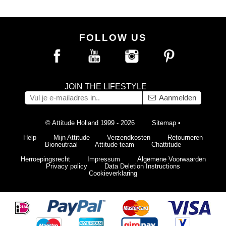
FOLLOW US
JOIN THE LIFESTYLE
Aanmelden
© Attitude Holland 1999 - 2026
Sitemap
•
Help
Mijn Attitude
Verzendkosten
Retourneren
Bioneutraal
Attitude team
Chattitude
Herroepingsrecht
Impressum
Algemene Voorwaarden
Privacy policy
Data Deletion Instructions
Cookieverklaring