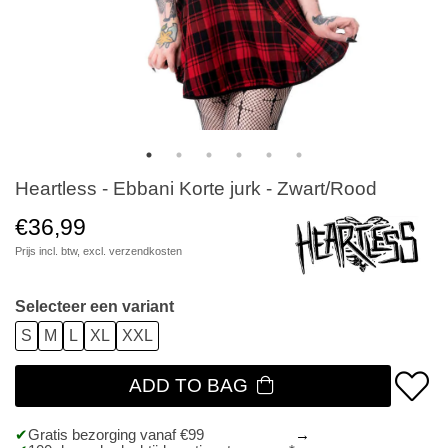
Heartless - Ebbani Korte jurk - Zwart/Rood
€36,99
Prijs incl. btw, excl.
verzendkosten
Selecteer een variant
S
M
L
XL
XXL
ADD TO BAG
Gratis bezorging vanaf €99