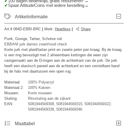
100 dagen bedenktijd, gratis retourneren*
Spaar AttitudeCoins met iedere bestelling
Artikelinformatie
Art.#
084D-EBBI-BRC
|
Merk
:
Heartless
|
Share
Punk, Grunge, Tartan, Schotse ruit
EBBANI jurk dames zwart/rood check
Korte jurk met plaid/tartan print en zwarte peter pan kraag. Bij de kraag
is een ring bevestigd met 2 afneembare kettingen die weer zijn
vastgemaakt aan de D-ringen aan de achterkant van de jurk. De jurk
heeft een elastisch paneel aan de achterkant en een verstelbare band
bij de hals met daartussen een open rug.
Materiaal:
100% Polyacryl
Materiaal 2:
100% Katoen
Mouwen:
Korte mouwen
Sluiting:
Ritssluiting aan de zijkant
EAN:
5081944569308, 5081944569315, 5081944569322,
5081944569339, 5081944569346
Maattabel