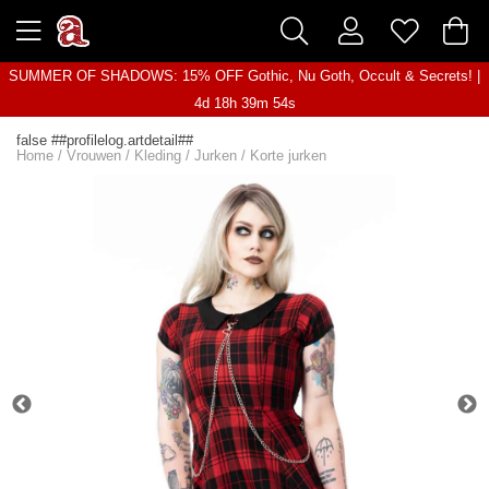
SUMMER OF SHADOWS: 15% OFF Gothic, Nu Goth, Occult & Secrets! |
4d 18h 39m 54s
false ##profilelog.artdetail##
Home
/
Vrouwen
/
Kleding
/
Jurken
/
Korte jurken