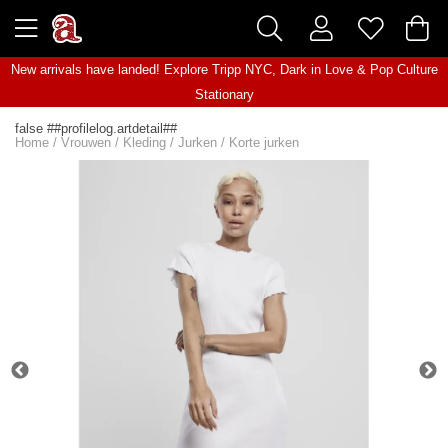
New arrivals have landed! Explore
Tripp NYC
,
Dark in Love
&
Pop Culture
Stationary
false ##profilelog.artdetail##
Home
/
Vrouwen
/
Kleding
/
Jurken
/
Korte jurken