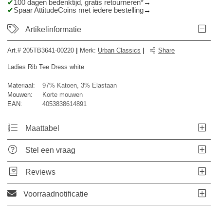
100 dagen bedenktijd, gratis retourneren*
Spaar AttitudeCoins met iedere bestelling
Artikelinformatie
Art.#
205TB3641-00220
|
Merk
:
Urban Classics
|
Share
Ladies Rib Tee Dress white
Materiaal:
97% Katoen, 3% Elastaan
Mouwen:
Korte mouwen
EAN:
4053838614891
Maattabel
Stel een vraag
Reviews
Voorraadnotificatie