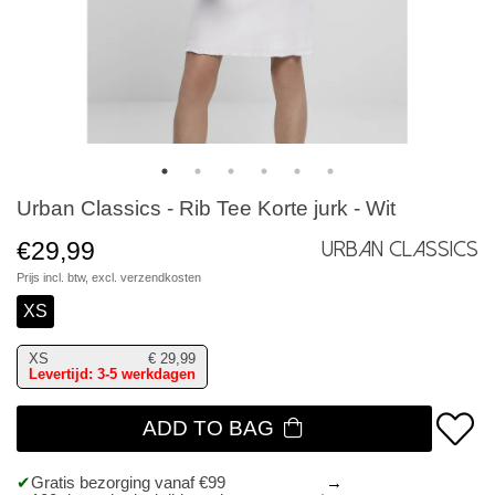
Urban Classics - Rib Tee Korte jurk - Wit
€29,99
Urban Classics
Prijs incl. btw, excl.
verzendkosten
XS
XS
€
29,99
Levertijd: 3-5 werkdagen
ADD TO BAG
Gratis bezorging vanaf €99