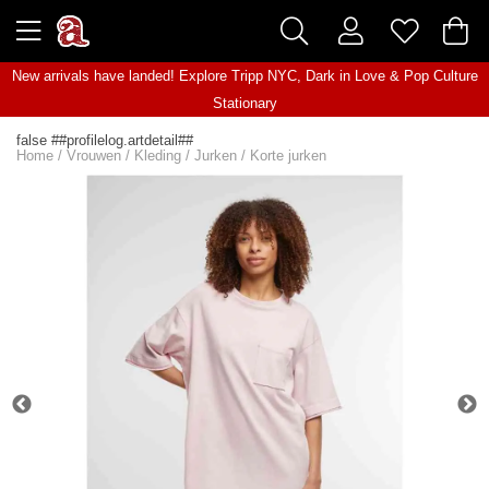
New arrivals have landed! Explore
Tripp NYC
,
Dark in Love
&
Pop Culture
Stationary
false ##profilelog.artdetail##
Home
/
Vrouwen
/
Kleding
/
Jurken
/
Korte jurken