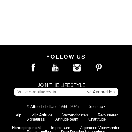
FOLLOW US
JOIN THE LIFESTYLE
Aanmelden
© Attitude Holland 1999 - 2026
Sitemap
•
Help
Mijn Attitude
Verzendkosten
Retourneren
Bioneutraal
Attitude team
Chattitude
Herroepingsrecht
Impressum
Algemene Voorwaarden
Privacy policy
Data Deletion Instructions