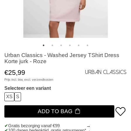
Urban Classics - Washed Jersey TShirt Dress
Korte jurk - Roze
€25,99
Urban Classics
Prijs incl. btw, excl.
verzendkosten
Selecteer een variant
XS
S
ADD TO BAG
Gratis bezorging vanaf €99
100 dagen bedenktijd, gratis retourneren*