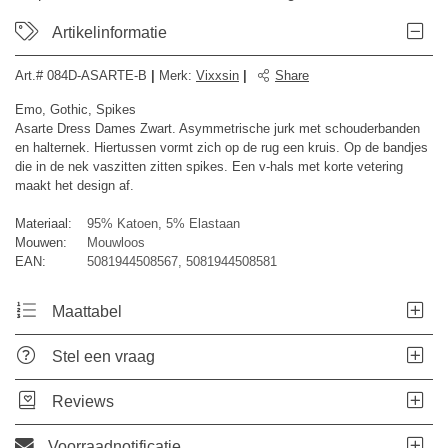
Artikelinformatie
Art.#
084D-ASARTE-B
|
Merk
:
Vixxsin
|
Share
Emo, Gothic, Spikes
Asarte Dress Dames Zwart. Asymmetrische jurk met schouderbanden
en halternek. Hiertussen vormt zich op de rug een kruis. Op de bandjes
die in de nek vaszitten zitten spikes. Een v-hals met korte vetering
maakt het design af.
Materiaal:
95% Katoen, 5% Elastaan
Mouwen:
Mouwloos
EAN:
5081944508567, 5081944508581
Maattabel
Stel een vraag
Reviews
Voorraadnotificatie