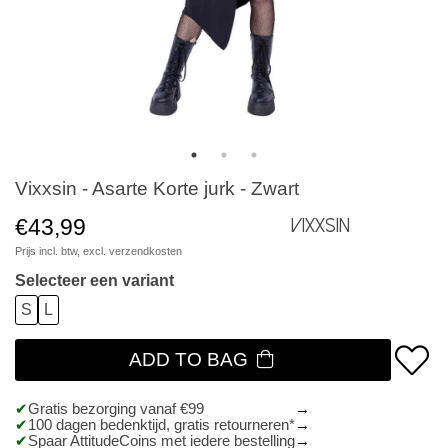
Vixxsin - Asarte Korte jurk - Zwart
€43,99
Vixxsin
Prijs incl. btw, excl.
verzendkosten
Selecteer een variant
S
L
ADD TO BAG
Gratis bezorging vanaf €99
100 dagen bedenktijd, gratis retourneren*
Spaar AttitudeCoins met iedere bestelling