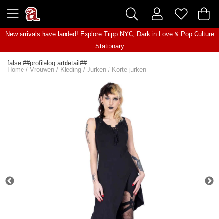
New arrivals have landed! Explore
Tripp NYC
,
Dark in Love
&
Pop Culture
Stationary
false ##profilelog.artdetail##
Home
/
Vrouwen
/
Kleding
/
Jurken
/
Korte jurken