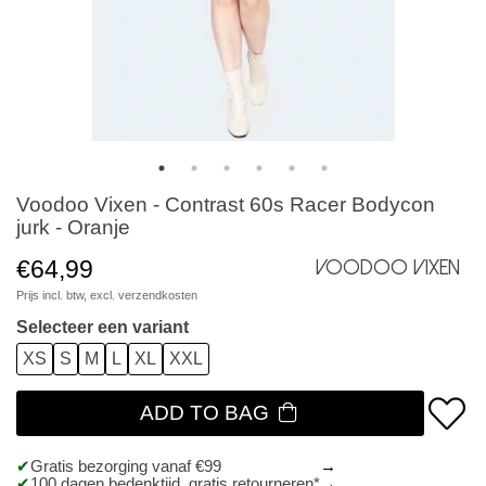
Voodoo Vixen - Contrast 60s Racer Bodycon
jurk - Oranje
€64,99
Voodoo Vixen
Prijs incl. btw, excl.
verzendkosten
Selecteer een variant
XS
S
M
L
XL
XXL
ADD TO BAG
Gratis bezorging vanaf €99
100 dagen bedenktijd, gratis retourneren*