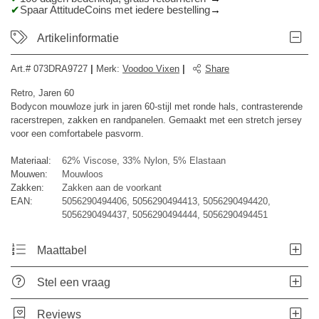
Spaar AttitudeCoins met iedere bestelling
Artikelinformatie
Art.#
073DRA9727
|
Merk
:
Voodoo Vixen
|
Share
Retro, Jaren 60
Bodycon mouwloze jurk in jaren 60-stijl met ronde hals, contrasterende
racerstrepen, zakken en randpanelen. Gemaakt met een stretch jersey
voor een comfortabele pasvorm.
Materiaal:
62% Viscose, 33% Nylon, 5% Elastaan
Mouwen:
Mouwloos
Zakken:
Zakken aan de voorkant
EAN:
5056290494406, 5056290494413, 5056290494420,
5056290494437, 5056290494444, 5056290494451
Maattabel
Stel een vraag
Reviews