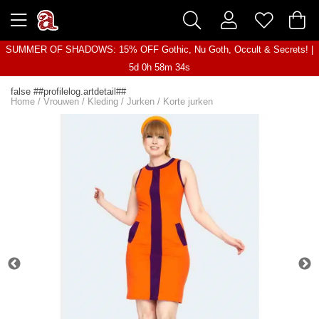
SUMMER OF SHADOWS: 15% OFF Gothic, Nu Goth, Occult & Secrets! |
5d 0h 58m 34s
false ##profilelog.artdetail##
Home
/
Vrouwen
/
Kleding
/
Jurken
/
Korte jurken