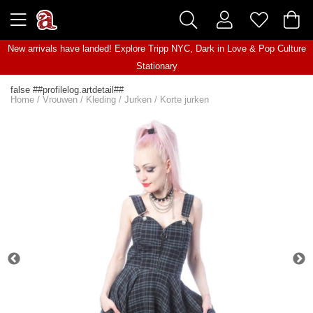
New arrivals have landed! Explore
Tripp NYC
,
Dark in Love
&
Pop Culture
Stationary
false ##profilelog.artdetail##
Home
/
Vrouwen
/
Kleding
/
Jurken
/
Korte jurken