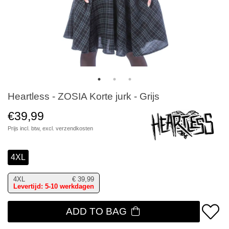
Heartless - ZOSIA Korte jurk - Grijs
€39,99
Prijs incl. btw, excl.
verzendkosten
4XL
4XL
€
39,99
Levertijd: 5-10 werkdagen
ADD TO BAG