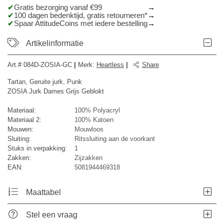
Gratis bezorging vanaf €99
100 dagen bedenktijd, gratis retourneren*
Spaar AttitudeCoins met iedere bestelling
Artikelinformatie
Art.#
084D-ZOSIA-GC
|
Merk
:
Heartless
|
Share
Tartan, Geruite jurk, Punk
ZOSIA Jurk Dames Grijs Geblokt
Materiaal:
100% Polyacryl
Materiaal 2:
100% Katoen
Mouwen:
Mouwloos
Sluiting:
Ritssluiting aan de voorkant
Stuks in verpakking:
1
Zakken:
Zijzakken
EAN:
5081944469318
Maattabel
Stel een vraag