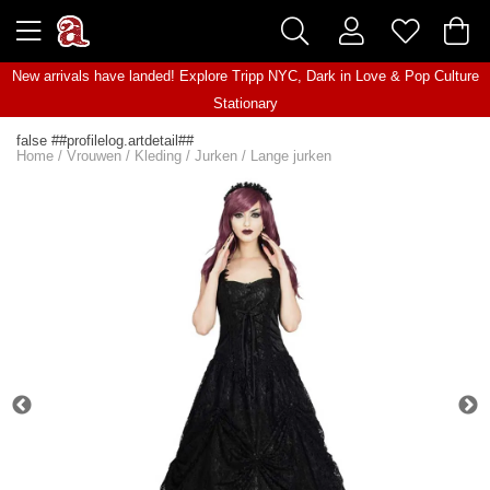
New arrivals have landed! Explore
Tripp NYC
,
Dark in Love
&
Pop Culture
Stationary
false ##profilelog.artdetail##
Home
/
Vrouwen
/
Kleding
/
Jurken
/
Lange jurken