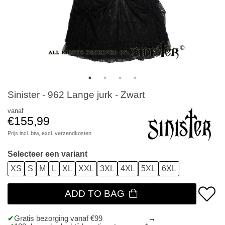
Sinister - 962 Lange jurk - Zwart
vanaf
€155,99
Prijs incl. btw, excl.
verzendkosten
Selecteer een variant
XS
S
M
L
XL
XXL
3XL
4XL
5XL
6XL
ADD TO BAG
Gratis bezorging vanaf €99