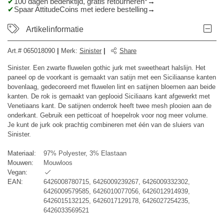
100 dagen bedenktijd, gratis retourneren*
Spaar AttitudeCoins met iedere bestelling
Artikelinformatie
Art.#
065018090
|
Merk
:
Sinister
|
Share
Sinister. Een zwarte fluwelen gothic jurk met sweetheart halslijn. Het
paneel op de voorkant is gemaakt van satijn met een Siciliaanse kanten
bovenlaag, gedecoreerd met fluwelen lint en satijnen bloemen aan beide
kanten. De rok is gemaakt van geplooid Siciliaans kant afgewerkt met
Venetiaans kant. De satijnen onderrok heeft twee mesh plooien aan de
onderkant. Gebruik een petticoat of hoepelrok voor nog meer volume.
Je kunt de jurk ook prachtig combineren met één van de sluiers van
Sinister.
Materiaal:
97% Polyester, 3% Elastaan
Mouwen:
Mouwloos
Vegan:
EAN:
6426008780715, 6426009239267, 6426009332302,
6426009579585, 6426010077056, 6426012914939,
6426015132125, 6426017129178, 6426027254235,
6426033569521