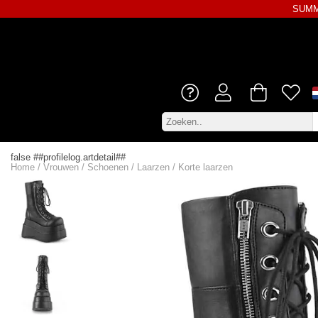
SUMME
false ##profilelog.artdetail##
Home
/
Vrouwen
/
Schoenen
/
Laarzen
/
Korte laarzen