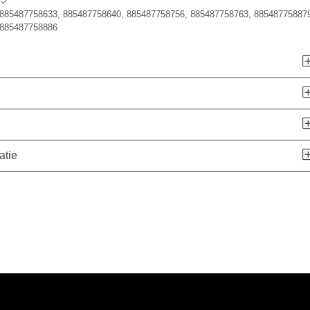
885487758633, 885487758640, 885487758756, 885487758763, 885487758879
885487758886
atie