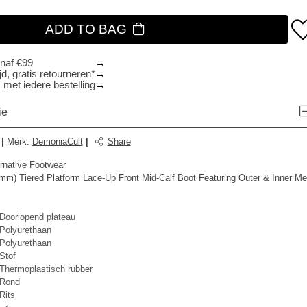
ADD TO BAG
anaf €99
d, gratis retourneren*
 met iedere bestelling
ie
|
Merk
:
DemoniaCult
|
Share
rnative Footwear
mm) Tiered Platform Lace-Up Front Mid-Calf Boot Featuring Outer & Inner Me
Doorlopend plateau
Polyurethaan
Polyurethaan
Stof
Thermoplastisch rubber
Rond
Rits