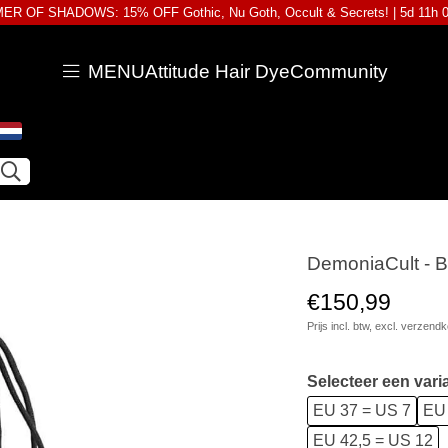
R OF SHADOWS: 15% OFF Gothic, Nu Goth, Occult & Secrets! |
5d 11h 
MENU
Attitude Hair Dye
Community
DemoniaCult - 
€150,99
Prijs incl. btw, excl.
verzendk
Selecteer een vari
EU 37 = US 7
EU 
EU 42,5 = US 12