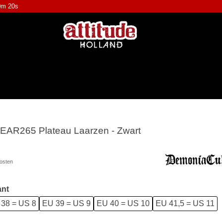
0m 19s
BEAR265 Plateau Laarzen - Zwart
osten
ant
38 = US 8
EU 39 = US 9
EU 40 = US 10
EU 41,5 = US 11