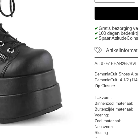
Gratis bezorging v
100 dagen bedenktij
Spaar AttitudeCoins
Artikelinformat
Art.#
051BEAR265/BVL
DemoniaCult Shoes Alte
DemoniaCult. 4 1/2 (114
Zip Closure
Hakvorm:
Binnenzool materiaal:
Buitenzijde materiaal:
Voering:
Zool materiaal:
Neusvorm:
Sluiting: