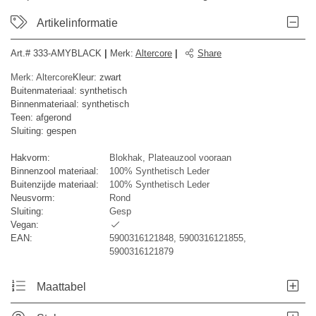
Artikelinformatie
Art.#
333-AMYBLACK
|
Merk
:
Altercore
|
Share
Merk: Altercore
Kleur: zwart
Buitenmateriaal: synthetisch
Binnenmateriaal: synthetisch
Teen: afgerond
Sluiting: gespen
Hakvorm:
Blokhak, Plateauzool vooraan
Binnenzool materiaal:
100% Synthetisch Leder
Buitenzijde materiaal:
100% Synthetisch Leder
Neusvorm:
Rond
Sluiting:
Gesp
Vegan:
EAN:
5900316121848, 5900316121855,
5900316121879
Maattabel