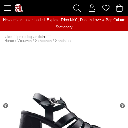
New arrivals have landed! Explore
Tripp NYC
,
Dark in Love
&
Pop Culture
Stationary
false ##profilelog.artdetail##
Home
/
Vrouwen
/
Schoenen
/
Sandalen