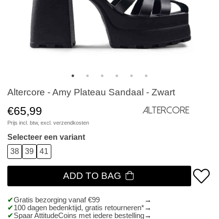
Altercore - Amy Plateau Sandaal - Zwart
€65,99
Altercore
Prijs incl. btw, excl.
verzendkosten
Selecteer een variant
38
39
41
ADD TO BAG
Gratis bezorging vanaf €99
100 dagen bedenktijd, gratis retourneren*
Spaar AttitudeCoins met iedere bestelling