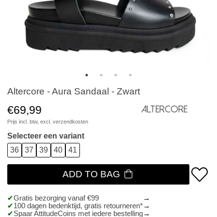
Altercore - Aura Sandaal - Zwart
€69,99
Altercore
Prijs incl. btw, excl.
verzendkosten
Selecteer een variant
36
37
39
40
41
ADD TO BAG
Gratis bezorging vanaf €99
100 dagen bedenktijd, gratis retourneren*
Spaar AttitudeCoins met iedere bestelling