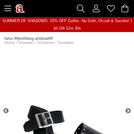
SUMMER OF SHADOWS: 15% OFF Gothic, Nu Goth, Occult & Secrets! |
3d 10h 52m 30s
false ##profilelog.artdetail##
Home
/
Vrouwen
/
Schoenen
/
Sandalen