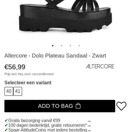
Altercore - Dolo Plateau Sandaal - Zwart
€56,99
Altercore
Prijs incl. btw, excl.
verzendkosten
Selecteer een variant
40
41
ADD TO BAG
Gratis bezorging vanaf €99
100 dagen bedenktijd, gratis retourneren*
Spaar AttitudeCoins met iedere bestelling