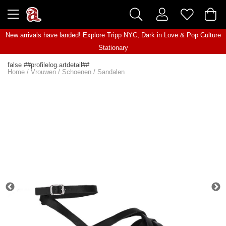
New arrivals have landed! Explore
Tripp NYC
,
Dark in Love
&
Pop Culture
Stationary
false ##profilelog.artdetail##
Home
/
Vrouwen
/
Schoenen
/
Sandalen