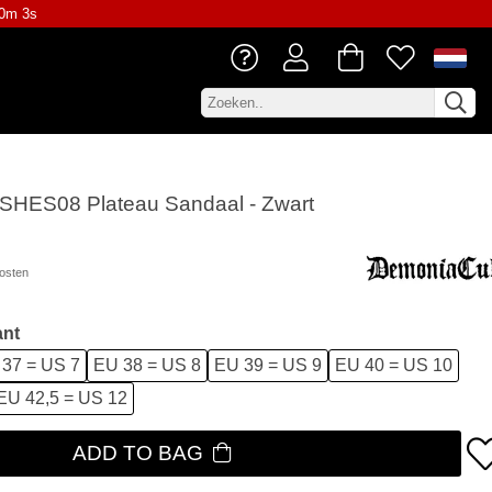
50m 2s
ASHES08 Plateau Sandaal - Zwart
osten
ant
37 = US 7
EU 38 = US 8
EU 39 = US 9
EU 40 = US 10
EU 42,5 = US 12
ADD TO BAG