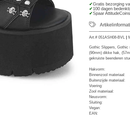
Gratis bezorging v
100 dagen bedenktij
Spaar AttitudeCoins
Artikelinformat
Art.#
051ASH08-BVL
|
Gothic Slippers, Gothic
(90mm) dikke hak, (57mm
gekruiste beenderen stu
Hakvorm:
Binnenzool materiaal:
Buitenzijde materiaal:
Voering:
Zool materiaal:
Neusvorm:
Sluiting:
Vegan:
EAN: