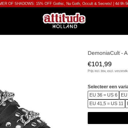
ER OF SHADOWS: 15% OFF Gothic, Nu Goth, Occult & Secrets! |
4d 9h 
DemoniaCult - 
€101,99
Prijs incl. btw, excl.
verzendk
Selecteer een vari
EU 36 = US 6
EU 
EU 41,5 = US 11