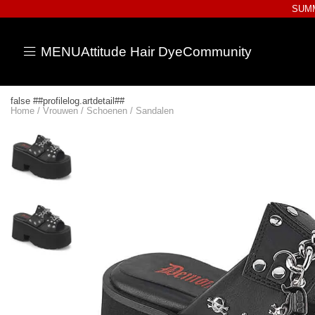
SUMM
MENU
Attitude Hair Dye
Community
false ##profilelog.artdetail##
Home
/
Vrouwen
/
Schoenen
/
Sandalen