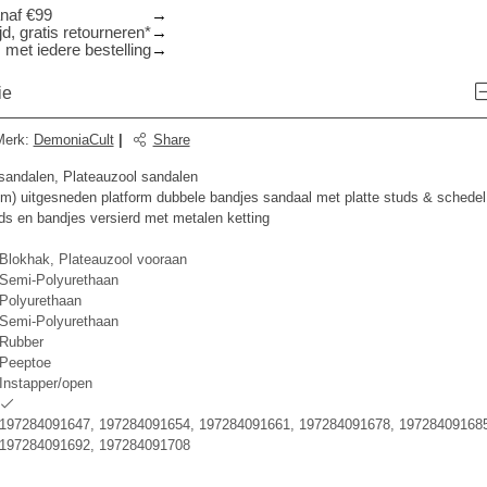
anaf €99
d, gratis retourneren*
 met iedere bestelling
ie
Merk
:
DemoniaCult
|
Share
 sandalen, Plateauzool sandalen
) uitgesneden platform dubbele bandjes sandaal met platte studs & schedel
ds en bandjes versierd met metalen ketting
Blokhak, Plateauzool vooraan
Semi-Polyurethaan
Polyurethaan
Semi-Polyurethaan
Rubber
Peeptoe
Instapper/open
197284091647, 197284091654, 197284091661, 197284091678, 197284091685
197284091692, 197284091708