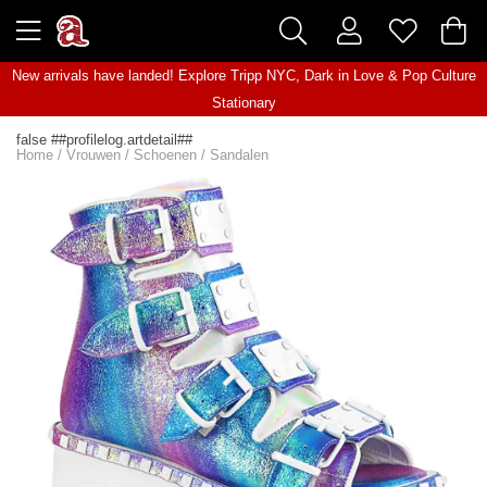
New arrivals have landed! Explore
Tripp NYC
,
Dark in Love
&
Pop Culture
Stationary
false ##profilelog.artdetail##
Home
/
Vrouwen
/
Schoenen
/
Sandalen