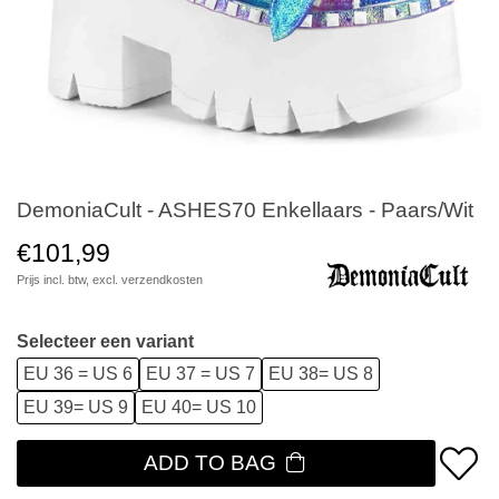
DemoniaCult - ASHES70 Enkellaars - Paars/Wit
€101,99
Prijs incl. btw, excl.
verzendkosten
Selecteer een variant
EU 36 = US 6
EU 37 = US 7
EU 38= US 8
EU 39= US 9
EU 40= US 10
ADD TO BAG