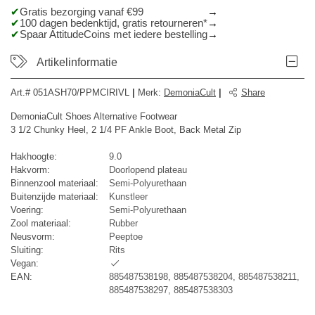
Gratis bezorging vanaf €99
100 dagen bedenktijd, gratis retourneren*
Spaar AttitudeCoins met iedere bestelling
Artikelinformatie
Art.#
051ASH70/PPMCIRIVL
|
Merk
:
DemoniaCult
|
Share
DemoniaCult Shoes Alternative Footwear
3 1/2 Chunky Heel, 2 1/4 PF Ankle Boot, Back Metal Zip
Hakhoogte:
9.0
Hakvorm:
Doorlopend plateau
Binnenzool materiaal:
Semi-Polyurethaan
Buitenzijde materiaal:
Kunstleer
Voering:
Semi-Polyurethaan
Zool materiaal:
Rubber
Neusvorm:
Peeptoe
Sluiting:
Rits
Vegan:
EAN:
885487538198, 885487538204, 885487538211,
885487538297, 885487538303