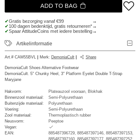
ADD TO BAG
Gratis bezorging vanaf €99
100 dagen bedenktijd, gratis retourneren*
Spaar AttitudeCoins met iedere bestelling
Artikelinformatie
Art.#
CAM55BVL
|
Merk
:
DemoniaCult
|
Share
DemoniaCult Shoes Alternative Footwear
DemoniaCult. 5" Chunky Heel, 3" Platform Eyelet Double T-Strap
Maryjane
Hakvorm:
Plateauzool vooraan, Blokhak
Binnenzool materiaal:
Semi-Polyurethaan
Buitenzijde materiaal:
Polyurethaan
Voering:
Semi-Polyurethaan
Zool materiaal:
Thermoplastisch rubber
Neusvorm:
Peeptoe
Vegan:
EAN:
885487396729, 885487397146, 885487397153,
885487397160, 885487397177, 885487397252,