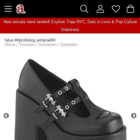
New arrivals have landed! Explore
Tripp NYC
,
Dark in Love
&
Pop Culture
Stationary
false ##profilelog.artdetail##
Home
/
Vrouwen
/
Schoenen
/
Sandalen