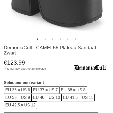
DemoniaCult - CAMEL55 Plateau Sandaal -
Zwart
€123,99
Prijs incl. btw, excl.
verzendkosten
Selecteer een variant
EU 36 = US 6
EU 37 = US 7
EU 38 = US 8
EU 39 = US 9
EU 40 = US 10
EU 41,5 = US 11
EU 42,5 = US 12