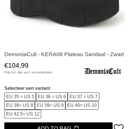
DemoniaCult - KERA08 Plateau Sandaal - Zwart
€104,99
Prijs incl. btw, excl.
verzendkosten
Selecteer een variant
EU 35 = US 5
EU 36 = US 6
EU 37 = US 7
EU 38= US 8
EU 39= US 9
EU 40= US 10
EU 42,5= US 12
ADD TO BAG