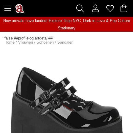
New arrivals have landed! Explore
Tripp NYC
,
Dark in Love
&
Pop Culture
Stationary
false ##profilelog.artdetail##
Home
/
Vrouwen
/
Schoenen
/
Sandalen