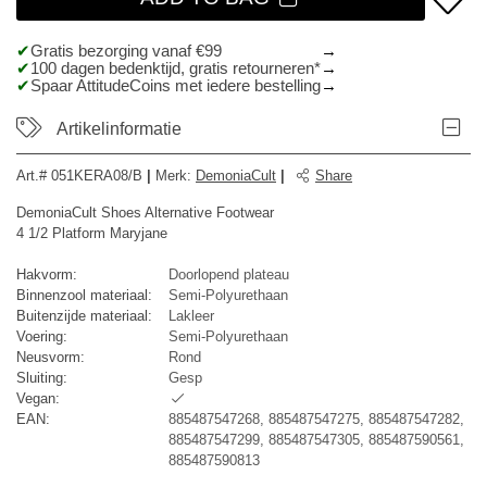
Gratis bezorging vanaf €99
100 dagen bedenktijd, gratis retourneren*
Spaar AttitudeCoins met iedere bestelling
Artikelinformatie
Art.#
051KERA08/B
|
Merk
:
DemoniaCult
|
Share
DemoniaCult Shoes Alternative Footwear
4 1/2 Platform Maryjane
Hakvorm:
Doorlopend plateau
Binnenzool materiaal:
Semi-Polyurethaan
Buitenzijde materiaal:
Lakleer
Voering:
Semi-Polyurethaan
Neusvorm:
Rond
Sluiting:
Gesp
Vegan:
EAN:
885487547268, 885487547275, 885487547282,
885487547299, 885487547305, 885487590561,
885487590813