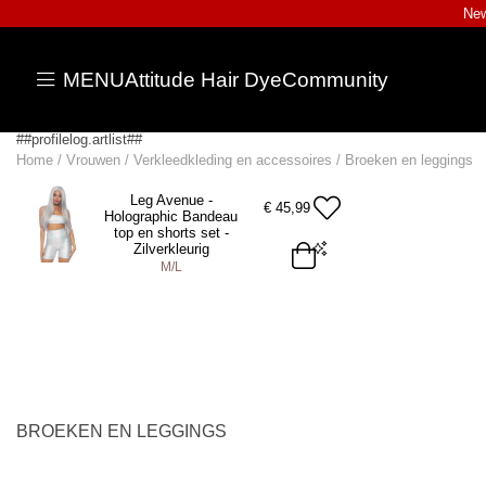
New
MENU
Attitude Hair Dye
Community
##profilelog.artlist##
Home
/
Vrouwen
/
Verkleedkleding en accessoires
/
Broeken en leggings
Leg Avenue -
€
45,99
Holographic Bandeau
top en shorts set -
Zilverkleurig
M/L
M/L
ADD TO BAG
BROEKEN EN LEGGINGS