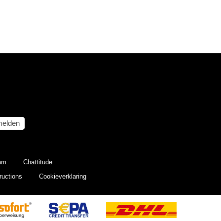
elden
eam
Chattitude
ructions
Cookieverklaring