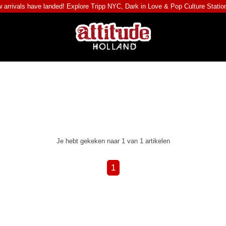
 arrivals have landed! Explore
Tripp NYC
,
Dark in Love
&
Pop Culture Statio
Je hebt gekeken naar 1 van 1 artikelen
1