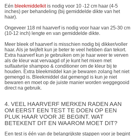
Eén
bleekmiddelkit
is nodig voor 10 -12 cm haar (4-5
inches) per behandeling (bij gemiddelde dikte van het
haar).
Ongeveer 118 ml haarverf is nodig voor haar van 25-30 cm
(10-12 inch) lengte en van gemiddelde dikte.
Meer bleek of haarverf is misschien nodig bij dikker/voller
haar. Als je twijfelt kun je beter te veel hebben dan tekort.
Extra haarverf kun je gebruiken om je haar weer te verven
als de kleur wat vervaagd of je kunt het mixen met
sulfaatvrije shampoo & conditioner om de kleur bij te
houden. Extra bleekmiddel kan je bewaren zolang het niet
gemengd is. Bleekmiddel dat gemengd is kun je niet
bewaren en moet op de juiste manier worden weggegooid
direct na gebruik.
4. VEEL HAARVERF MERKEN RADEN AAN
OM EERST EEN TEST TE DOEN OP EEN
PLUK HAAR VOOR JE BEGINT. WAT
BETEKENT DIT EN WAAROM MOET DIT?
Een test is één van de belangrijkste stappen voor je begint