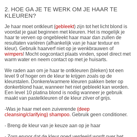
2. HOE GA JE TE WERK OM JE HAAR TE
KLEUREN?
Je haar moet ontkleurt (
gebleekt
) zijn tot het licht blond is
voordat je gaat beginnen met kleuren. Het is mogelijk je
haar te verven op ongebleekt haar maar dan zullen de
resultaten variëren (afhankelijk van je haar textuur en
kleur). Gebruik haarverf niet op je wenkbrauwen of
wimpers
! Mocht oogcontact plaats vinden, spoel direct met
warm water en neem contact op met je huisarts.
We raden aan om je haar te ontkleuren (bleken) tot een
level 9 of hoger om de kleur te krijgen zoals op de
kleurstalen. Donkere/warmere kleuren pakken beter op
donkerblond haar, wanneer het niet gebleekt kan worden.
Een level 10 platina blond is nodig wanneer je gebruik
maakt van pastelkleuren of de kleur zilver of grijs.
-Was je haar met een zuiverende
(deep
cleansing/clarifying) shampoo.
Gebruik geen conditioner.
- Breng de kleur van je keuze aan op je haar
- Zorg ervoor dat de kleur goed verdeeld wordt over het