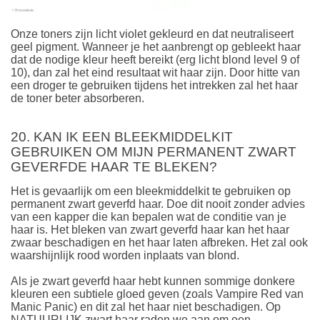
Onze toners zijn licht violet gekleurd en dat neutraliseert
geel pigment. Wanneer je het aanbrengt op gebleekt haar
dat de nodige kleur heeft bereikt (erg licht blond level 9 of
10), dan zal het eind resultaat wit haar zijn. Door hitte van
een droger te gebruiken tijdens het intrekken zal het haar
de toner beter absorberen.
20. KAN IK EEN BLEEKMIDDELKIT
GEBRUIKEN OM MIJN PERMANENT ZWART
GEVERFDE HAAR TE BLEKEN?
Het is gevaarlijk om een bleekmiddelkit te gebruiken op
permanent zwart geverfd haar. Doe dit nooit zonder advies
van een kapper die kan bepalen wat de conditie van je
haar is. Het bleken van zwart geverfd haar kan het haar
zwaar beschadigen en het haar laten afbreken. Het zal ook
waarshijnlijk rood worden inplaats van blond.
Als je zwart geverfd haar hebt kunnen sommige donkere
kleuren een subtiele gloed geven (zoals Vampire Red van
Manic Panic) en dit zal het haar niet beschadigen. Op
NATUURLIJK zwart haar raden we aan om een