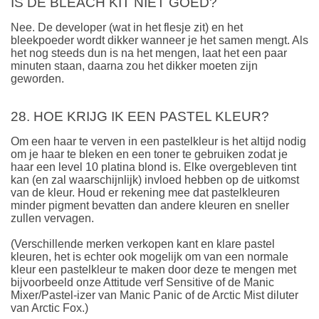
IS DE BLEACH KIT NIET GOED?
Nee. De developer (wat in het flesje zit) en het
bleekpoeder wordt dikker wanneer je het samen mengt. Als
het nog steeds dun is na het mengen, laat het een paar
minuten staan, daarna zou het dikker moeten zijn
geworden.
28. HOE KRIJG IK EEN PASTEL KLEUR?
Om een haar te verven in een pastelkleur is het altijd nodig
om je haar te bleken en een toner te gebruiken zodat je
haar een level 10 platina blond is. Elke overgebleven tint
kan (en zal waarschijnlijk) invloed hebben op de uitkomst
van de kleur. Houd er rekening mee dat pastelkleuren
minder pigment bevatten dan andere kleuren en sneller
zullen vervagen.
(Verschillende merken verkopen kant en klare pastel
kleuren, het is echter ook mogelijk om van een normale
kleur een pastelkleur te maken door deze te mengen met
bijvoorbeeld onze Attitude verf Sensitive of de Manic
Mixer/Pastel-izer van Manic Panic of de Arctic Mist diluter
van Arctic Fox.)