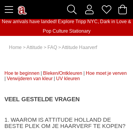
New arrivals have landed! Explore
Tripp NYC
,
Dark in Love
&
Pop Culture Stationary
Home
>
Attitude
>
FAQ
>
Attitude Haarverf
Hoe te beginnen
|
Bleken/Ontkleuren
|
Hoe moet je verven
|
Verwijderen van kleur
|
UV kleuren
VEEL GESTELDE VRAGEN
1. WAAROM IS ATTITUDE HOLLAND DE
BESTE PLEK OM JE HAARVERF TE KOPEN?