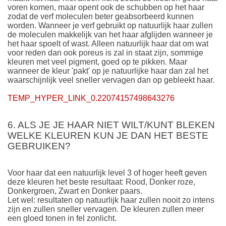
voren komen, maar opent ook de schubben op het haar
zodat de verf moleculen beter geabsorbeerd kunnen
worden. Wanneer je verf gebruikt op natuurlijk haar zullen
de moleculen makkelijk van het haar afglijden wanneer je
het haar spoelt of wast. Alleen natuurlijk haar dat om wat
voor reden dan ook poreus is zal in staat zijn, sommige
kleuren met veel pigment, goed op te pikken. Maar
wanneer de kleur 'pakt' op je natuurlijke haar dan zal het
waarschijnlijk veel sneller vervagen dan op gebleekt haar.
TEMP_HYPER_LINK_0.22074157498643276
6. ALS JE JE HAAR NIET WILT/KUNT BLEKEN
WELKE KLEUREN KUN JE DAN HET BESTE
GEBRUIKEN?
Voor haar dat een natuurlijk level 3 of hoger heeft geven
deze kleuren het beste resultaat: Rood, Donker roze,
Donkergroen, Zwart en Donker paars.
Let wel: resultaten op natuurlijk haar zullen nooit zo intens
zijn en zullen sneller vervagen. De kleuren zullen meer
een gloed tonen in fel zonlicht.