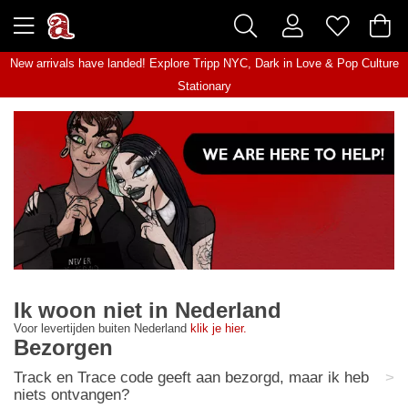
New arrivals have landed! Explore
Tripp NYC
,
Dark in Love
&
Pop Culture
Stationary
Ik woon niet in Nederland
Voor levertijden buiten Nederland
klik je hier.
Bezorgen
Track en Trace code geeft aan bezorgd, maar ik heb
niets ontvangen?