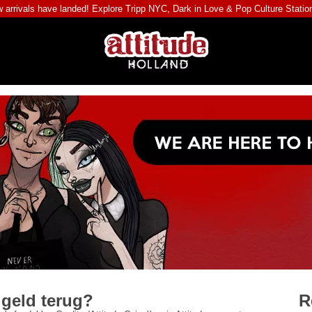
 arrivals have landed! Explore
Tripp NYC
,
Dark in Love
&
Pop Culture Statio
 geld terug?
R