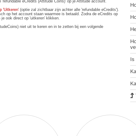
 'refundable eCredits (Attitude Coins)' op je Attitude account.
Ho
p 'Uitkeren
' (optie zal zichtbaar zijn achter alle 'refundable eCredits').
isch op het account staan waarmee is betaald. Zodra de eCredits op
Ho
je ook direct op 'uitkeren' klikken.
tudeCoins) niet uit te keren en in te zetten bij een volgende
He
Ho
ve
Is
Ka
Ka