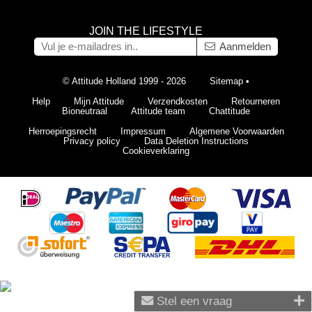
JOIN THE LIFESTYLE
Aanmelden
© Attitude Holland 1999 - 2026
Sitemap
•
Help
Mijn Attitude
Verzendkosten
Retourneren
Bioneutraal
Attitude team
Chattitude
Herroepingsrecht
Impressum
Algemene Voorwaarden
Privacy policy
Data Deletion Instructions
Cookieverklaring
Stel een vraag