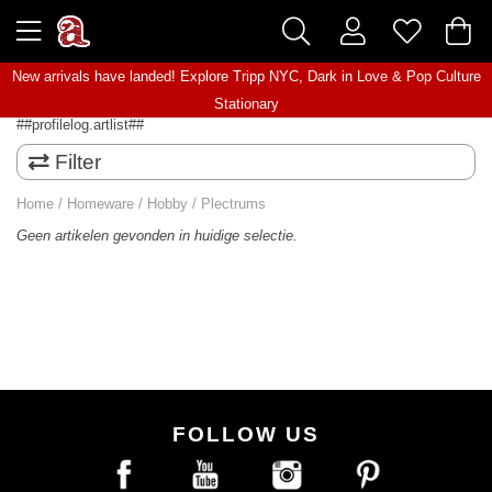
New arrivals have landed! Explore
Tripp NYC
,
Dark in Love
&
Pop Culture
Stationary
##profilelog.artlist##
Filter
Home
/
Homeware
/
Hobby
/
Plectrums
Geen artikelen gevonden in huidige selectie.
FOLLOW US