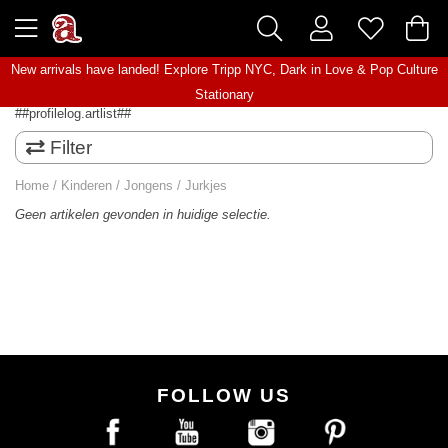
New arrivals have landed! Explore
Tripp NYC
,
Dark in Love
&
Pop Culture
Stationary
##profilelog.artlist##
Filter
Home
/
Kinderen
/
Jongens
/
Jurkjes
Geen artikelen gevonden in huidige selectie.
FOLLOW US