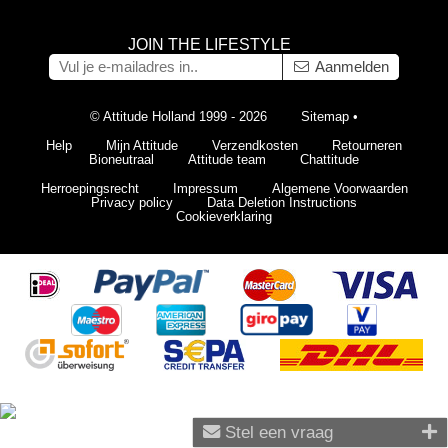
JOIN THE LIFESTYLE
Aanmelden
© Attitude Holland 1999 - 2026
Sitemap
•
Help
Mijn Attitude
Verzendkosten
Retourneren
Bioneutraal
Attitude team
Chattitude
Herroepingsrecht
Impressum
Algemene Voorwaarden
Privacy policy
Data Deletion Instructions
Cookieverklaring
Stel een vraag