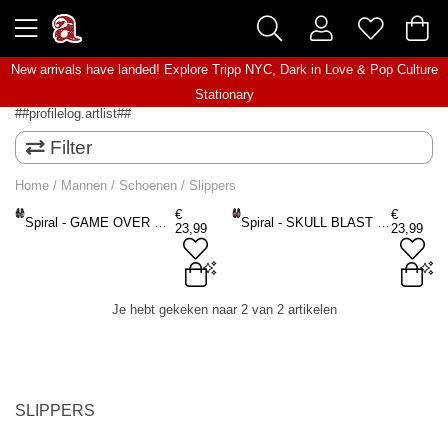
New arrivals have landed! Explore
Tripp NYC
,
Dark in Love
&
Pop Culture
Stationary
##profilelog.artlist##
Filter
Home
/
Mannen
/
Schoenen
/
Slippers
€
€
Spiral - GAME OVER Slippers - Zwart
Spiral - SKULL BLAST Slippers - Zwart
23,99
23,99
(EU)M45-(US)12-(UK)11
(EU)M44-(US)11-(UK)10
Je hebt gekeken naar 2 van 2 artikelen
(EU)M46-(US)13-(UK)12
(EU)M46-(US)13-(UK)12
ADD TO BAG
ADD TO BAG
SLIPPERS