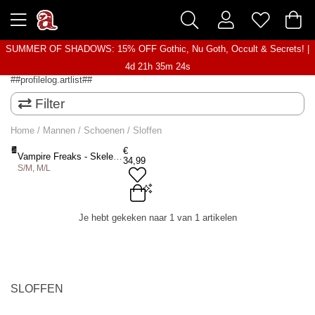
SUMMER OF SHADOWS: 15% OFF Gothic, Nu Goth, Occult & Secrets! |
4d 21h 35m 23s
##profilelog.artlist##
Filter
Home
/
Mannen
/
Schoenen
/
Sloffen
€
Vampire Freaks - Skelekitty Sloffen - Zwart/Wit
34,99
S/M, M/L
S/M
M/L
Je hebt gekeken naar 1 van 1 artikelen
ADD TO BAG
SLOFFEN