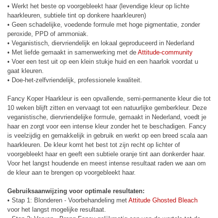
• Werkt het beste op voorgebleekt haar (levendige kleur op lichte
haarkleuren, subtiele tint op donkere haarkleuren)
• Geen schadelijke, voedende formule met hoge pigmentatie, zonder
peroxide, PPD of ammoniak.
• Veganistisch, diervriendelijk en lokaal geproduceerd in Nederland
• Met liefde gemaakt in samenwerking met de
Attitude-community
• Voer een test uit op een klein stukje huid en een haarlok voordat u
gaat kleuren.
• Doe-het-zelfvriendelijk, professionele kwaliteit.
Fancy Koper Haarkleur is een opvallende, semi-permanente kleur die tot
10 weken blijft zitten en vervaagt tot een natuurlijke gemberkleur. Deze
veganistische, diervriendelijke formule, gemaakt in Nederland, voedt je
haar en zorgt voor een intense kleur zonder het te beschadigen. Fancy
is veelzijdig en gemakkelijk in gebruik en werkt op een breed scala aan
haarkleuren. De kleur komt het best tot zijn recht op lichter of
voorgebleekt haar en geeft een subtiele oranje tint aan donkerder haar.
Voor het langst houdende en meest intense resultaat raden we aan om
de kleur aan te brengen op voorgebleekt haar.
Gebruiksaanwijzing voor optimale resultaten:
• Stap 1: Blonderen - Voorbehandeling met
Attitude Ghosted Bleach
voor het langst mogelijke resultaat.