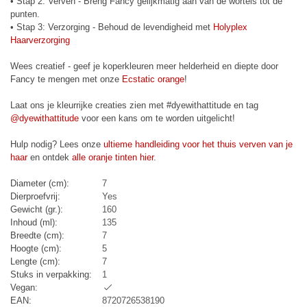
• Stap 2: Verven - Breng Fancy gelijkmatig aan van de wortels tot de
punten.
• Stap 3: Verzorging - Behoud de levendigheid met
Holyplex
Haarverzorging
Wees creatief - geef je koperkleuren meer helderheid en diepte door
Fancy te mengen met onze
Ecstatic orange
!
Laat ons je kleurrijke creaties zien met #dyewithattitude en tag
@dyewithattitude
voor een kans om te worden uitgelicht!
Hulp nodig? Lees onze
ultieme handleiding voor het thuis verven van je
haar
en ontdek
alle oranje tinten hier
.
Diameter (cm):
7
Dierproefvrij:
Yes
Gewicht (gr.):
160
Inhoud (ml):
135
Breedte (cm):
7
Hoogte (cm):
5
Lengte (cm):
7
Stuks in verpakking:
1
Vegan:
EAN:
8720726538190