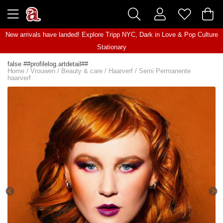
New arrivals have landed! Explore
Tripp NYC
,
Dark in Love
&
Pop Culture
Stationary
false ##profilelog.artdetail##
Home
/
Vrouwen
/
Beauty & care
/
Haarverf
/
Semi Permanente
haarverf