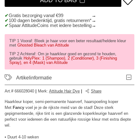
ADD TO BAG
Gratis bezorging vanaf €99
100 dagen bedenktijd, gratis retourneren*
Spaar AttitudeCoins met iedere bestelling
TIP 1 Vooraf: Bleek je haar voor een beter resultaat/heldere kleur
met
Ghosted Bleach van Attitude
TIP 2 Achteraf: Om je haarkleur goed en gezond te houden,
gebruik
HolyPlex: 1 (Shampoo), 2 (Conditioner), 3 (Finishing
Spray), en 4 (Mask) van Attitude
Artikelinformatie
Art.#
666028040
|
Merk
:
Attitude Hair Dye
|
Share
Haarkleur koper, semi-permanente haarverf, haarspoeling koper
Met
Fancy
voel je je de rijkste meid van de stad! Deze sterk
gepigmenteerde, rijke tint is een glanzende koperkleurige haarverf en
perfect voor iedereen die een natuurlijke rossige kleur met extra diepte
wil.
• Duurt 4-10 weken