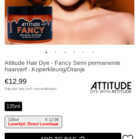
Attitude Hair Dye - Fancy Semi permanente
haarverf - Koperkleurig/Oranje
€12,99
Prijs incl. btw, excl.
verzendkosten
135ml
135ml
€
12,99
Levertijd: Direct Leverbaar