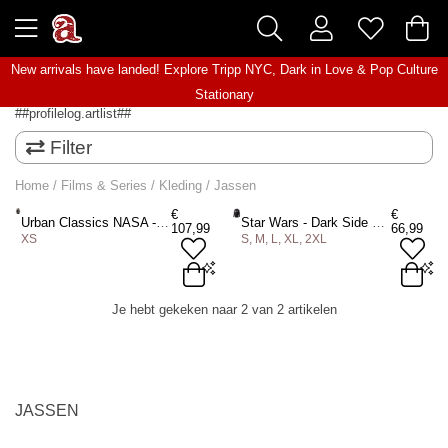
New arrivals have landed! Explore
Tripp NYC
,
Dark in Love
&
Pop Culture
Stationary
##profilelog.artlist##
Filter
Home
/
Films & Series
/
Kleding
/
Jassen
€
€
Urban Classics NASA - NASA Windbreaker jacket - XS - Zwart
Star Wars - Dark Side Varsity jacket - Zwart/Grijs
107,99
66,99
XS
S, M, L, XL, 2XL
XS
S
M
L
XL
2XL
Je hebt gekeken naar 2 van 2 artikelen
ADD TO BAG
ADD TO BAG
JASSEN