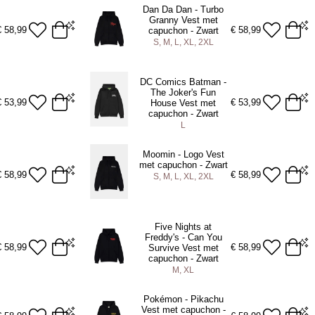
Dan Da Dan - Turbo
Granny Vest met
ADD TO BAG
€
58,99
€
58,99
capuchon - Zwart
S, M, L, XL, 2XL
S
M
L
XL
2XL
DC Comics Batman -
The Joker's Fun
ADD TO BAG
€
53,99
€
53,99
House Vest met
capuchon - Zwart
L
L
Moomin - Logo Vest
met capuchon - Zwart
ADD TO BAG
€
58,99
€
58,99
S, M, L, XL, 2XL
S
M
L
XL
2XL
Five Nights at
Freddy's - Can You
ADD TO BAG
€
58,99
€
58,99
Survive Vest met
capuchon - Zwart
M, XL
M
XL
Pokémon - Pikachu
Vest met capuchon -