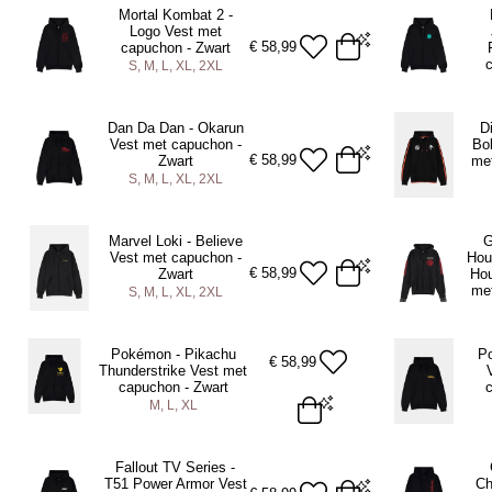
Mortal Kombat 2 -
Logo Vest met
ADD TO BAG
A
€
58,99
capuchon - Zwart
S, M, L, XL, 2XL
S
M
L
XL
2XL
S
M
L
XL
Dan Da Dan - Okarun
D
Vest met capuchon -
Bob
ADD TO BAG
A
€
58,99
Zwart
met
S, M, L, XL, 2XL
S
M
L
XL
2XL
S
M
L
XL
Marvel Loki - Believe
G
Vest met capuchon -
Hou
ADD TO BAG
A
€
58,99
Zwart
Hou
met
S, M, L, XL, 2XL
S
M
L
XL
2XL
S
M
L
XL
Pokémon - Pikachu
P
€
58,99
Thunderstrike Vest met
ADD TO BAG
A
capuchon - Zwart
M, L, XL
M
L
XL
S
M
L
XL
Fallout TV Series -
T51 Power Armor Vest
Ch