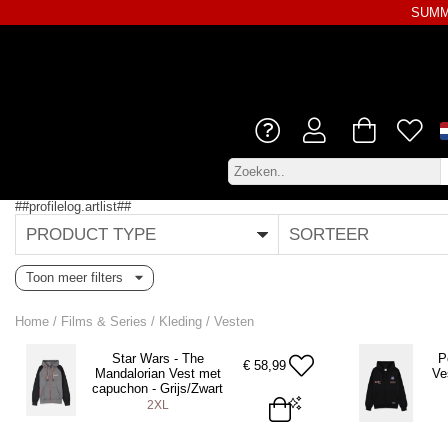
SUMME
##profilelog.artlist##
PRODUCT TYPE
SORTEER
Toon meer filters
Home
/
Films & Series
/
Kleding
/
Vesten
Star Wars - The
P
€
58,99
Mandalorian Vest met
Ve
capuchon - Grijs/Zwart
2XL
2XL
S
M
L
XL