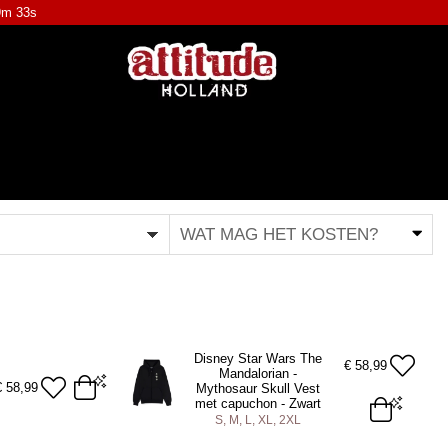
9m 33s
WAT MAG HET KOSTEN?
Disney Star Wars The
€
58,99
Mandalorian -
€
58,99
Mythosaur Skull Vest
met capuchon - Zwart
S, M, L, XL, 2XL
S
M
L
XL
2XL