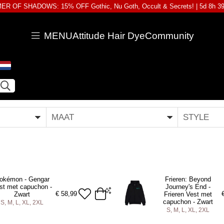
R OF SHADOWS: 15% OFF Gothic, Nu Goth, Occult & Secrets! |
5d 8h 3
MENU
Attitude Hair Dye
Community
MAAT
STYLE
okémon - Gengar
Frieren: Beyond
st met capuchon -
Journey's End -
€
58,99
Zwart
Frieren Vest met
capuchon - Zwart
S, M, L, XL, 2XL
S, M, L, XL, 2XL
2XL
S
M
L
XL
2XL