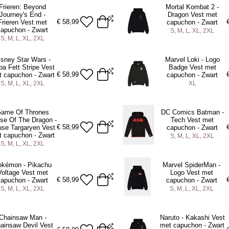
Frieren: Beyond
Mortal Kombat 2 -
Journey's End -
Dragon Vest met
DD TO BAG
ADD TO BAG
€
58,99
Frieren Vest met
capuchon - Zwart
capuchon - Zwart
S, M, L, XL, 2XL
S, M, L, XL, 2XL
2XL
S
M
L
XL
2XL
isney Star Wars -
Marvel Loki - Logo
a Fett Stripe Vest
Badge Vest met
DD TO BAG
ADD TO BAG
€
58,99
 capuchon - Zwart
capuchon - Zwart
S, M, L, XL, 2XL
XL
2XL
XL
ame Of Thrones
DC Comics Batman -
se Of The Dragon -
Tech Vest met
DD TO BAG
ADD TO BAG
€
58,99
se Targaryen Vest
capuchon - Zwart
 capuchon - Zwart
S, M, L, XL, 2XL
S, M, L, XL, 2XL
2XL
S
M
L
XL
2XL
okémon - Pikachu
Marvel SpiderMan -
Voltage Vest met
Logo Vest met
DD TO BAG
ADD TO BAG
€
58,99
capuchon - Zwart
capuchon - Zwart
S, M, L, XL, 2XL
S, M, L, XL, 2XL
2XL
S
M
L
XL
2XL
Chainsaw Man -
Naruto - Kakashi Vest
ainsaw Devil Vest
met capuchon - Zwart