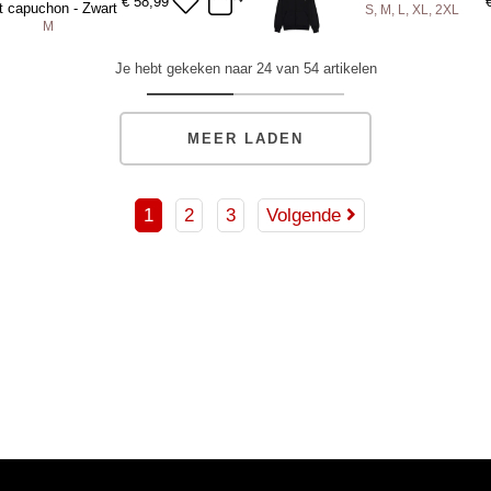
DD TO BAG
ADD TO BAG
€
58,99
 capuchon - Zwart
S, M, L, XL, 2XL
M
S
M
L
XL
2XL
Je hebt gekeken naar 24 van 54 artikelen
DD TO BAG
ADD TO BAG
MEER LADEN
1
2
3
Volgende