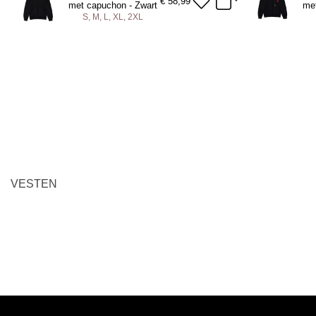
ADD TO BAG
A
€
58,99
met capuchon - Zwart
met
S, M, L, XL, 2XL
S
M
L
XL
2XL
M
ADD TO BAG
A
VESTEN