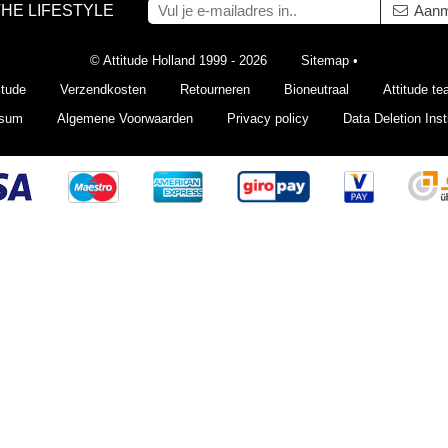
THE LIFESTYLE
Aanm
© Attitude Holland 1999 - 2026
Sitemap
•
itude
Verzendkosten
Retourneren
Bioneutraal
Attitude t
ssum
Algemene Voorwaarden
Privacy policy
Data Deletion Inst