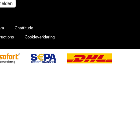
elden
eam
Chattitude
ructions
Cookieverklaring