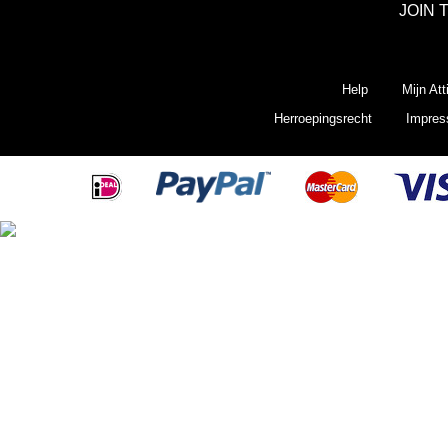
JOIN 
Help
Mijn Att
Herroepingsrecht
Impre