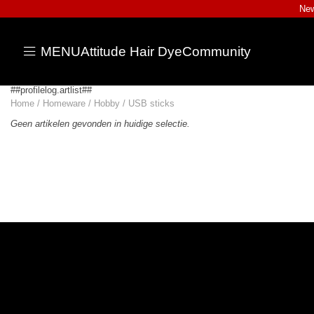
New
MENU
Attitude Hair Dye
Community
##profilelog.artlist##
Home
/
Homeware
/
Hobby
/
USB sticks
Geen artikelen gevonden in huidige selectie.