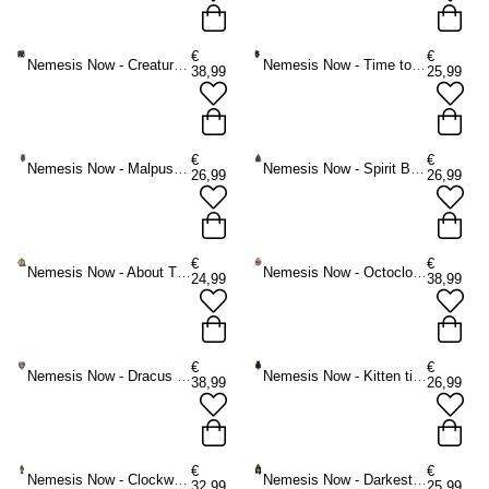
€
€
Nemesis Now - Creatures of the Night Clock 23cm Klok - Zwart
Nemesis Now - Time to Burn 20.5cm Klok - Draak - Zwart
38,99
25,99
€
€
Nemesis Now - Malpuss Tickin Klok - Multicolours
Nemesis Now - Spirit Board Klok - Zwart
26,99
26,99
€
€
Nemesis Now - About Time Tafelklok - Multicolours
Nemesis Now - Octoclock Klok - Bronskleurig
24,99
38,99
€
€
Nemesis Now - Dracus Horologium Klok - Bronskleurig
Nemesis Now - Kitten tickin' Klok - Bruin/Zwart
38,99
26,99
€
€
Nemesis Now - Clockwork Reign Tafelklok - Draak - Multicolours
Nemesis Now - Darkest Hour Klok - Magere Hein - Multicolours
32,99
25,99