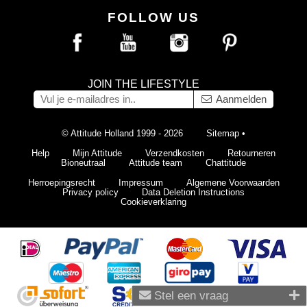
FOLLOW US
JOIN THE LIFESTYLE
Aanmelden
© Attitude Holland 1999 - 2026
Sitemap
•
Help
Mijn Attitude
Verzendkosten
Retourneren
Bioneutraal
Attitude team
Chattitude
Herroepingsrecht
Impressum
Algemene Voorwaarden
Privacy policy
Data Deletion Instructions
Cookieverklaring
Stel een vraag