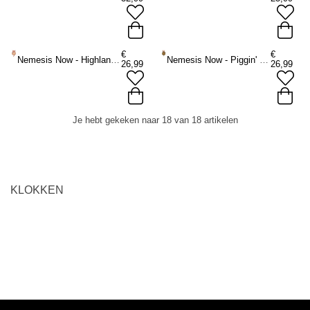
€
€
Nemesis Now - Highland Tickin' Klok - Bruin
Nemesis Now - Piggin' Tickin' Klok - Bruin/Roze
26,99
26,99
Je hebt gekeken naar 18 van 18 artikelen
KLOKKEN