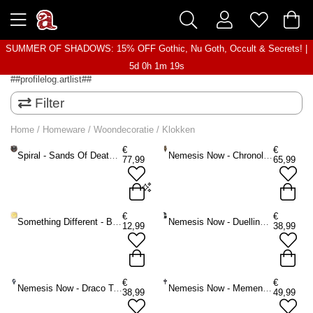
SUMMER OF SHADOWS: 15% OFF Gothic, Nu Goth, Occult & Secrets! |
5d 0h 1m 19s
##profilelog.artlist##
Filter
Home
/
Homeware
/
Woondecoratie
/
Klokken
€
€
Spiral - Sands Of Death Klok - Zwart
Nemesis Now - Chronology Wisdom Klok - Bronskleurig
77,99
65,99
Onesize
€
€
Something Different - Bee on Time Wall Klok - Geel
Nemesis Now - Duelling Dragons Tafelklok - Multicolours
12,99
38,99
ADD TO BAG
€
€
Nemesis Now - Draco Tafelklok - Blauw/Grijs
Nemesis Now - Memento Horas Klok - Multicolours
38,99
49,99