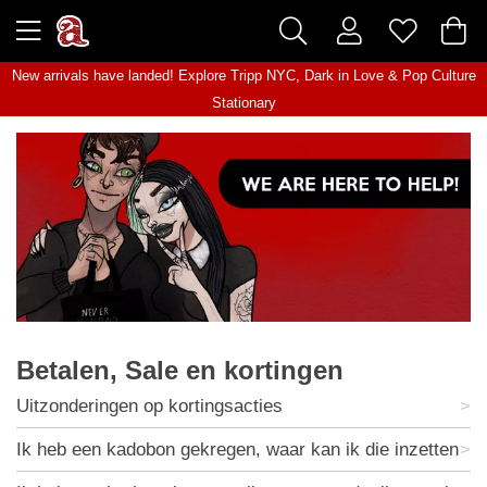
New arrivals have landed! Explore
Tripp NYC
,
Dark in Love
&
Pop Culture
Stationary
Betalen, Sale en kortingen
Uitzonderingen op kortingsacties
Ik heb een kadobon gekregen, waar kan ik die inzetten