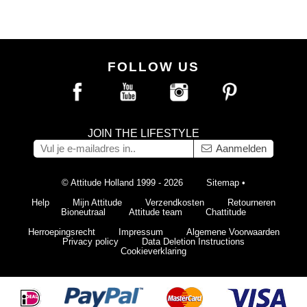
FOLLOW US
JOIN THE LIFESTYLE
Aanmelden
© Attitude Holland 1999 - 2026
Sitemap
•
Help
Mijn Attitude
Verzendkosten
Retourneren
Bioneutraal
Attitude team
Chattitude
Herroepingsrecht
Impressum
Algemene Voorwaarden
Privacy policy
Data Deletion Instructions
Cookieverklaring