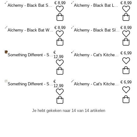
€
8,99
€
8,99
Alchemy - Black Bat Spoon Lepel - Zwart
Alchemy - Black Bat Ladle Lepel - Zwart
€
8,99
€
8,99
Alchemy - Black Bat Whisk Keuken garde - Zwart
Alchemy - Black Bat Slotted Spoon Lepel - Zwart
€
€
6,99
Something Different - Set of 4 Star and Moon Teaspoons Bestekset - Goudkleurig
Alchemy - Cat's Kitchen Ladle Lepel - Zwart/Wit
12,99
€
€
6,99
Something Different - Set of 4 Pastel Glass Dessert Spoons Bestekset - Multicolours
Alchemy - Cat's Kitchen Keuken garde - Zwart/Wit
12,99
Je hebt gekeken naar 14 van 14 artikelen