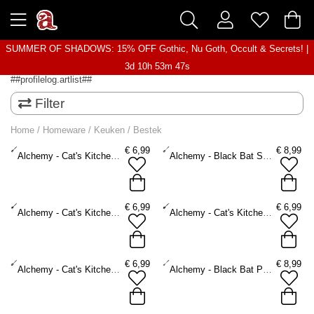
SUMMER OF SHADOWS: 15% OFF Gothic, Nu Goth, Occult & Secrets! |
3d 10h 53m 47s
##profilelog.artlist##
Filter
Home
/
Homeware
/
Keuken
/
Bestek
€
6,99
€
8,99
Alchemy - Cat's Kitchen Bestekset - Zwart/Wit
Alchemy - Black Bat Spatula Spatel - Zwart
€
6,99
€
6,99
Alchemy - Cat's Kitchen Lepel - Zwart/Wit
Alchemy - Cat's Kitchen Slotted Lepel - Zwart/Wit
€
6,99
€
8,99
Alchemy - Cat's Kitchen Spatel - Zwart/Wit
Alchemy - Black Bat Pasta Spoon Lepel - Zwart